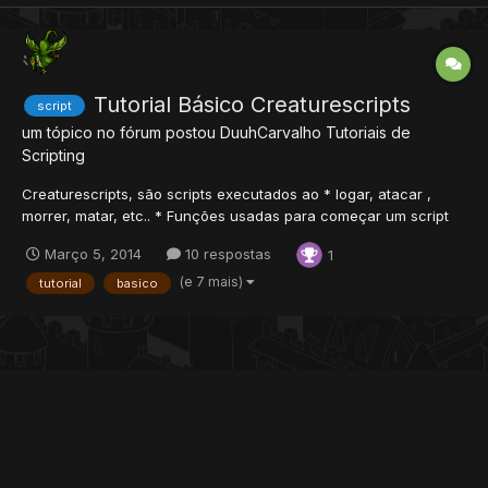
Tutorial Básico Creaturescripts
script
um tópico no fórum postou
DuuhCarvalho
Tutoriais de
Scripting
Creaturescripts, são scripts executados ao * logar, atacar ,
morrer, matar, etc.. * Funções usadas para começar um script
em Creaturescripts: onLogin(cid) -- Ao logar. onLogout(cid) --
Março 5, 2014
10 respostas
1
Ao deslogar. onAdvance(cid, skill, oldLevel, newLevel) -- Ao
upar. onStatsChange(cid, attacker, ty...
(e 7 mais)
tutorial
basico