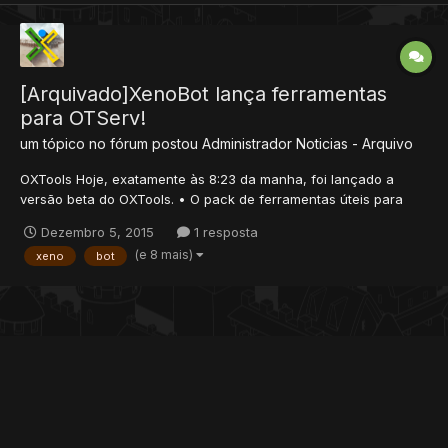
[Arquivado]XenoBot lança ferramentas
para OTServ!
um tópico no fórum postou
Administrador
Noticias - Arquivo
OXTools Hoje, exatamente às 8:23 da manha, foi lançado a
versão beta do OXTools. • O pack de ferramentas úteis para
quem joga tibia global e otserv, inclui: Profile Launcher IP
Dezembro 5, 2015
1 resposta
Changer CPU Saver Patcher Object (em breve) XenoBot Script
(e 8 mais)
xeno
bot
Launcher Quem quiser experimentar a versão beta...