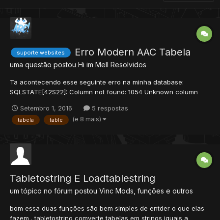
Erro Modern AAC Tabela
suporte websites
uma questão postou
Hi im Mell
Resolvidos
Ta acontecendo esse seguinte erro na minha database:
SQLSTATE[42S22]: Column not found: 1054 Unknown column
'old_name' in 'where clause' Alguém por favor pode me ajudar?
Setembro 1, 2016
5 respostas
Falta essa coluna mas eu não sou webmaster então nem sei
(e 8 mais)
tabela
table
como adicionar..
Tabletostring E Loadtablestring
um tópico no fórum postou
Vinc
Mods, funções e outros
bom essa duas funções são bem simples de entder o que elas
fazem . tabletostring comverte tabelas em strings iguais a