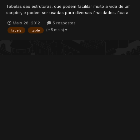
Tabelas são estruturas, que podem facilitar muito a vida de um
scripter, e podem ser usadas para diversas finalidades, fica a
gosto de cada um como usar. Achei esse tutorial na internet, e
Maio 26, 2012
5 respostas
gostei bastante dele, por isso trago para vocês do Xtibia Vamos
(e 5 mais)
tabela
table
ao tutorial: Tables Tables são estr...