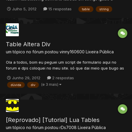
elas(mas desordenadas pela função pairs) loadtablestring
Julho 5, 2012
15 respostas
table
string
transforma uma string de table em uma table comun antes que
venham pergunta ou criticar leiam as respostas abaixo r...
Table Altera Div
um tópico no fórum postou
vinny160600
Lixeira Pública
Ola a todos, bom eu peguei um script de formulario aqui no
forum e dps coloquei no meu site. só que dai meio que bugo as
div que tem la olha como ficou: e olha uma pagina comum que
Junho 29, 2012
2 respostas
não está bugada: e agora olha meu confirmacao.php (o
(e 3 mais)
dúvida
div
documento dessa pagina) <?PHP header('Con...
[Reprovado] [Tutorial] Lua Tables
um tópico no fórum postou
rDs7008
Lixeira Pública