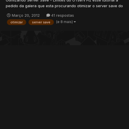
pedido da galera que esta procurando otimizar o server save do
seu OT. Nesse tutorial nós usamos o mysql tuner que é mais
Março 20, 2012
41 respostas
fácil, mas se você quiser estudar mysql e aprender como ele
(e 8 mais)
otimizar
server save
trabalha, como funciona cada variável, engine...