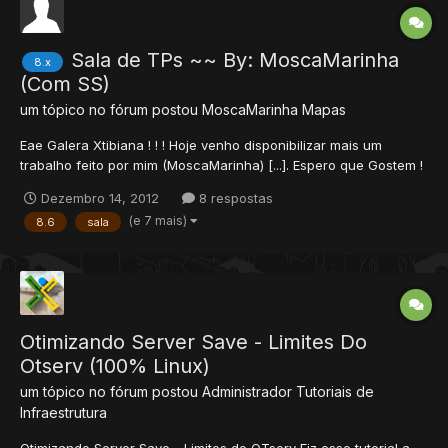
Sala de TPs ~~ By: MoscaMarinha
8.x
(Com SS)
um tópico no fórum postou
MoscaMarinha
Mapas
Eae Galera Xtibiana ! ! ! Hoje venho disponibilizar mais um
trabalho feito por mim (MoscaMarinha) [...]. Espero que Gostem !
! ! Versão: 8.60 Autor: MoscaMarinha Ai vai umas SSs: 1º Andar:
Dezembro 14, 2012
8 respostas
2º Andar: 3º Andar: Download:
(e 7 mais)
8.6
sala
http://www.4shared.c...ala_de_Tps...
Otimizando Server Save - Limites Do
Otserv (100% Linux)
um tópico no fórum postou
Administrador
Tutoriais de
Infraestrutura
Otimizando Server Save - Limites do OTserv Fiz esse tutorial a