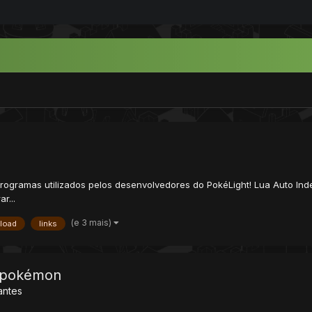
e programas utilizados pelos desenvolvedores do PokéLight! Lua Auto I
r...
(e 3 mais)
load
links
o pokémon
iantes