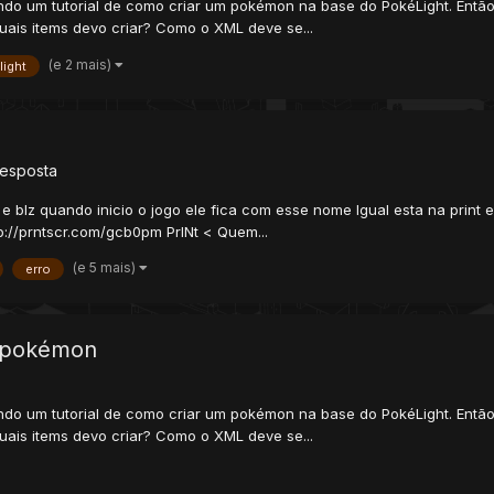
ndo um tutorial de como criar um pokémon na base do PokéLight. Então 
ais items devo criar? Como o XML deve se...
(e 2 mais)
light
esposta
 blz quando inicio o jogo ele fica com esse nome Igual esta na print 
p://prntscr.com/gcb0pm PrINt < Quem...
(e 5 mais)
erro
o pokémon
ndo um tutorial de como criar um pokémon na base do PokéLight. Então 
ais items devo criar? Como o XML deve se...