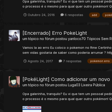
Opa galerinha, tranquilo? Eu vi que tem um pessoal pedi
o processo é o mesmo para qual quer outro pokémon! Qu
Outubro 24, 2016
6 respostas
add
poké
[Encerrado] Erro PokeLight
um tópico no fórum postou
yanloco70
Tópicos Sem R
Vamos la ao erro Eu coloco o pokemon no Rme Certinho e
sem vidas gostaria de saber como poderia arrumar ? htt
Agosto 24, 2017
7 respostas
pokemon erro
[PokéLight] Como adicionar um nov
um tópico no fórum postou
Luga03
Lixeira Pública
Opa galerinha, tranquilo? Eu vi que tem um pessoal pedi
o processo é o mesmo para qual quer outro pokémon! Qu