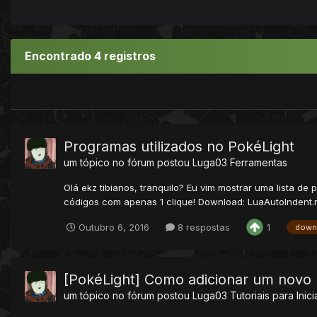
Encontrado 4 registros
Programas utilizados no PokéLight
um tópico no fórum postou
Luga03
Ferramentas
Olá ekz tibianos, tranquilo? Eu vim mostrar uma lista d
códigos com apenas 1 clique! Download: LuaAutoIndent.ra
Outubro 6, 2016
8 respostas
1
down
[PokéLight] Como adicionar um nov
um tópico no fórum postou
Luga03
Tutoriais para Inic