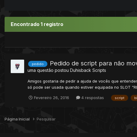
Encontrado 1 registro
Pedido de script para não mov
pedido
uma questão postou
Duhisback
Scripts
Amigos gostaria de pedir a ajuda de vocês que entendem
só pode ser usada quando estiver equipada no SLOT "RIN
Fevereiro 26, 2016
4 respostas
script
b
Página Inicial
Pesquisar