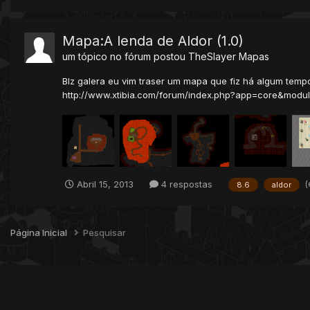
Mapa:A lenda de Aldor (1.0)
um tópico no fórum postou
TheSlayer
Mapas
Blz galera eu vim traser um mapa que fiz há algum tempo
http://www.xtibia.com/forum/index.php?app=core&modul
(
Abril 15, 2013
4 respostas
8.6
aldor
Página Inicial
Pesquisar