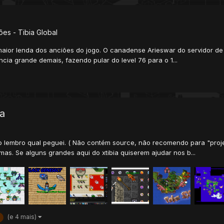
ões - Tibia Global
maior lenda dos anciões do jogo. O canadense Arieswar do servidor de An
ia grande demais, fazendo pular do level 76 para o 1...
a
embro qual peguei. ( Não contém source, não recomendo para "projet
mas. Se alguns grandes aqui do xtibia quiserem ajudar nos b...
(e 4 mais)