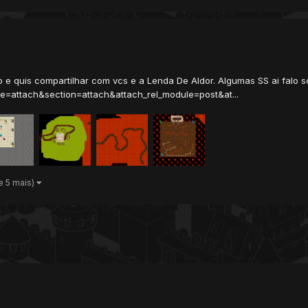
 e quis compartilhar com vcs e a Lenda De Aldor. Algumas SS ai falo s
e=attach&section=attach&attach_rel_module=post&at...
e 5 mais)