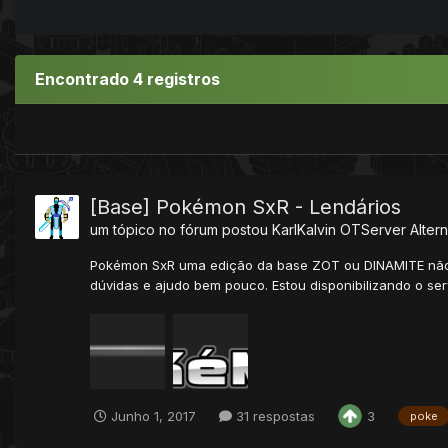
Encontrado 4 registros
[Base] Pokémon SxR - Lendários
um tópico no fórum postou
KarlKalvin
OTServer Altern
Pokémon SxR uma edição da base ZOT ou DINAMITE não l
dúvidas e ajudo bem pouco. Estou disponibilizando o ser
Junho 1, 2017
31 respostas
3
poke