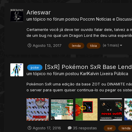
Arieswar
um tópico no fórum postou
Poccnn
Notícias e Discuss
Certamente você já deve ter ouvido falar dele, talvez a 
de um bug no qual um Dragon Lord lhe deu uma experiênc
(e 1 mais)
Agosto 13, 2017
lenda
tibia
[SxR] Pokémon SxR Base Lend
poke
um tópico no fórum postou
KarlKalvin
Lixeira Pública
Pokémon SxR uma edição da base ZOT ou DINAMITE não l
o server para quem quiser continua-lo ou pegar os siste
Agosto 17, 2016
35 respostas
sxr
lenda