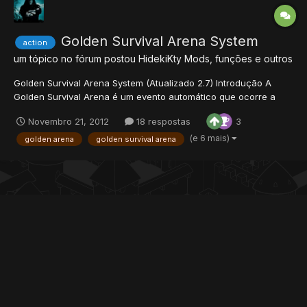
Golden Survival Arena System
action
um tópico no fórum postou
HidekiKty
Mods, funções e outros
Golden Survival Arena System (Atualizado 2.7) Introdução A
Golden Survival Arena é um evento automático que ocorre a
cada 5 horas, onde os players registrados são teleportados
Novembro 21, 2012
18 respostas
3
para uma arena e devem sobreviver a waves (rounds) com
vários pokémons e cada vez mais fortes. Como participar do
(e 6 mais)
golden arena
golden survival arena
even...