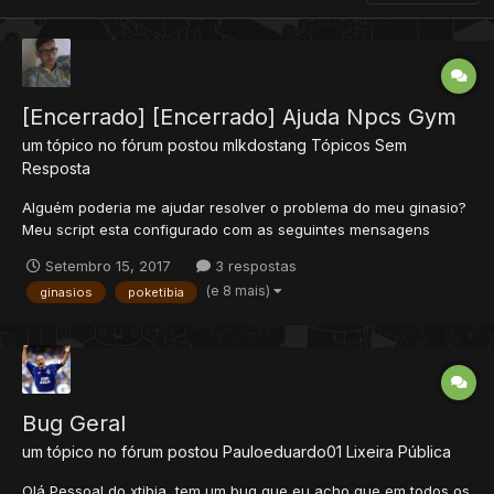
[Encerrado] [Encerrado] Ajuda Npcs Gym
um tópico no fórum postou
mlkdostang
Tópicos Sem
Resposta
Alguém poderia me ajudar resolver o problema do meu ginasio?
Meu script esta configurado com as seguintes mensagens
Sabrina: Hello G U M B A L L, my name is Sabrina and I'm
Setembro 15, 2017
3 respostas
Saffron's Gym Leader. How may I help you? 12:48 G U M B A L L:
(e 8 mais)
ginasios
poketibia
battle 12:48 Sabrina: To battle agains't a g...
Bug Geral
um tópico no fórum postou
Pauloeduardo01
Lixeira Pública
Olá Pessoal do xtibia, tem um bug que eu acho que em todos os