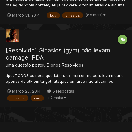
ots aq do xtibia contém, eu ja reviverei o forum atras de alguma
coisa e não achei,não intendo mt de script e tal então não
(e 5 mais)
Março 31, 2014
bug
ginasios
consigo arrumar. O bug é nos Ginasios , Kira,koga,blaine
qualquer um , em geral todos desistem da battle no meio d...
[Resolvido] Ginasios (gym) não levam
damage, PDA
uma questão postou
Djonga
Resolvidos
tipo, TODOS os npcs que lutam, ex: hunter, no pda, levam dano
apenas de atk em target, ataques em area não afetam os
pokemons deles, eu to fazendo a pokemon league e tal, mas o
Março 25, 2014
5 respostas
npc usa alguns ataques e nem hita o pokemon do player e nem
(e 2 mais)
ginasios
não
o player. alguem pode me ajudar?