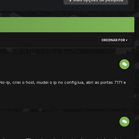
ORDENAR POR
Ip, criei o host, mudei o ip no config.lua, abri as portas 7171 e