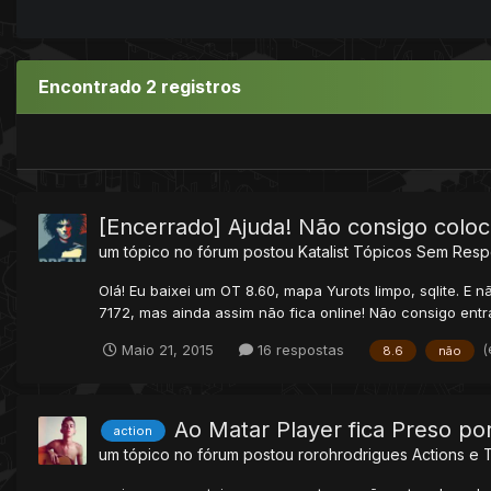
Encontrado 2 registros
[Encerrado] Ajuda! Não consigo coloc
um tópico no fórum postou
Katalist
Tópicos Sem Resp
Olá! Eu baixei um OT 8.60, mapa Yurots limpo, sqlite. E n
7172, mas ainda assim não fica online! Não consigo entr
(
Maio 21, 2015
16 respostas
8.6
não
Ao Matar Player fica Preso po
action
um tópico no fórum postou
rorohrodrigues
Actions e 