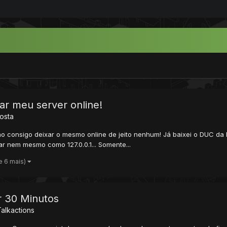
ar meu server online!
osta
ão consigo deixar o mesmo online de jeito nenhum! Já baixei o DUC da No-
ar nem mesmo como 127.0.0.1... Somente...
e 6 mais)
r 30 Minutos
Talkactions