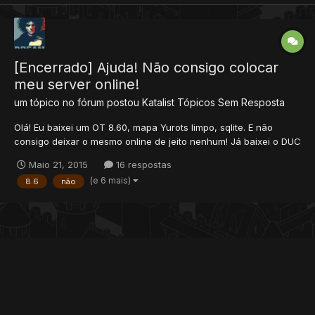
[Encerrado] Ajuda! Não consigo colocar
meu server online!
um tópico no fórum postou
Katalist
Tópicos Sem Resposta
Olá! Eu baixei um OT 8.60, mapa Yurots limpo, sqlite. E não
consigo deixar o mesmo online de jeito nenhum! Já baixei o DUC
da No-Ip, criei o host, mudei o ip no config.lua, abri as portas
Maio 21, 2015
16 respostas
7171 e 7172, mas ainda assim não fica online! Não consigo
(e 6 mais)
8.6
não
entrar nem mesmo como 127.0.0.1... Somente...