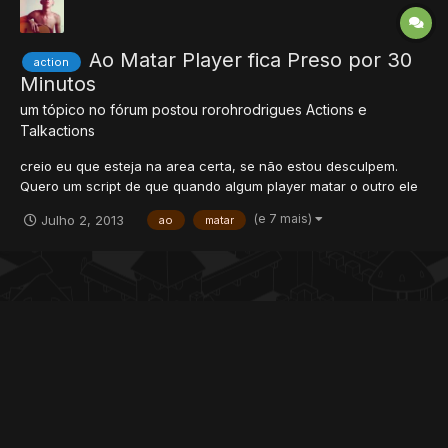
Ao Matar Player fica Preso por 30
action
Minutos
um tópico no fórum postou
rorohrodrigues
Actions e
Talkactions
creio eu que esteja na area certa, se não estou desculpem.
Quero um script de que quando algum player matar o outro ele
ficará preso por 30 minutos e depois automaticamente ele
(e 7 mais)
Julho 2, 2013
ao
matar
poderia sair por uma PORTA, que tipo o cara só vai poder sair
pela porta quando der 30 minutos mesmo. e isso para cada...