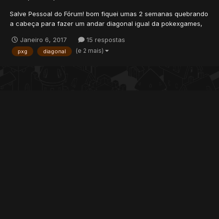
Salve Pessoal do Fórum! bom fiquei umas 2 semanas quebrando
a cabeça para fazer um andar diagonal igual da pokexgames,
pirate king online e Otpiece e ainda não consegui! caso não
Janeiro 6, 2017
15 respostas
saiba que estou falando veja o exemplo no video...
(e 2 mais)
pxg
diagonal