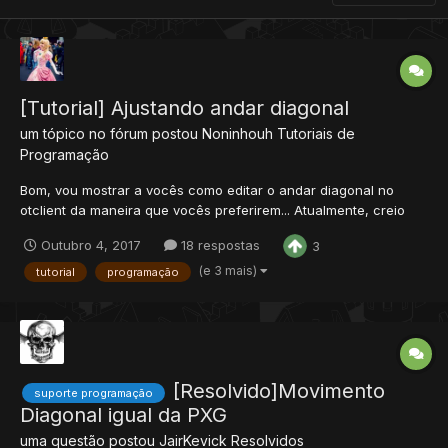
[Tutorial] Ajustando andar diagonal
um tópico no fórum postou
Noninhouh
Tutoriais de
Programação
Bom, vou mostrar a vocês como editar o andar diagonal no
otclient da maneira que vocês preferirem... Atualmente, creio
que quando você anda diagonalmente, tem um delay até que
Outubro 4, 2017
18 respostas
3
você possa andar novamente. Vou ensinar tirar esse delay, e
deixar a velocidade ao gosto de vocês. Em creat...
(e 3 mais)
tutorial
programação
[Resolvido]Movimento
suporte programação
Diagonal igual da PXG
uma questão postou
JairKevick
Resolvidos