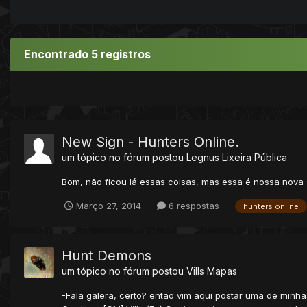
Encontrado 5 registros
New Sign - Hunters Online.
um tópico no fórum postou
Legnus
Lixeira Pública
Bom, não ficou lá essas coisas, mas essa é nossa nova 
Março 27, 2014
6 respostas
hunters online
Hunt Demons
um tópico no fórum postou
Vills
Mapas
-Fala galera, certo? então vim aqui postar uma de minhas