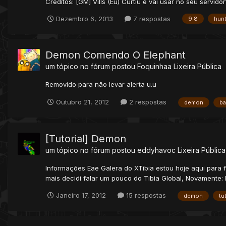
Creditos: [GM] Vills (Eu) Curtiu e vai usar no seu servido
Dezembro 6, 2013
7 respostas
9.8
hun
Demon Comendo O Elephant
um tópico no fórum postou
Foquinhaa
Lixeira Pública
Removido para não levar alerta u.u
Outubro 21, 2012
2 respostas
demon
ba
[Tutorial] Demon
um tópico no fórum postou
eddyhavoc
Lixeira Pública
Informações Eae Galera do XTibia estou hoje aqui para 
mais decidi falar um pouco do Tibia Global, Novamente
Janeiro 17, 2012
15 respostas
demon
tu