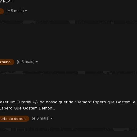
r? REP+!
(e 5 mais)
t
(e 3 mais)
rzinho
fazer um Tutorial +/- do nosso querido "Demon" Espero que Gostem, eu 
: Espero Que Gostem Demon...
(e 6 mais)
torial do demon