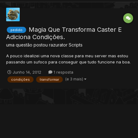
Magia Que Transforma Caster E
pedido
Adiciona Condições.
uma questão postou
razurator
Scripts
A pouco idealizei uma nova classe para meu server mas estou
passando um sufoco para conseguir que tudo funcione na boa.
Especificações da magia: Funções: Transformar o caster em um
Junho 14, 2012
1 resposta
elemental. Condições: Adicionar resistência ao elemento que o
(e 3 mais)
condições
transformar
jogador se transformou e vulnerabilidade ao...