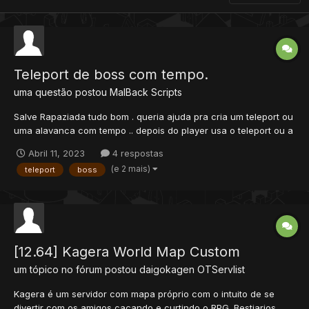
Teleport de boss com tempo.
uma questão postou
MalBack
Scripts
Salve Rapaziada tudo bom . queria ajuda pra cria um teleport ou
uma alavanca com tempo .. depois do player usa o teleport ou a
lavanca ele so poderá usa depois de tal determinado tempo. ex:
Abril 11, 2023
4 respostas
Scarlett > drume > oberon< SERVIDOR 12.91 Se alguem poder me
(e 2 mais)
teleport
boss
ajuda vou fica...
[12.64] Kagera World Map Custom
um tópico no fórum postou
daigokagen
OTServlist
Kagera é um servidor com mapa próprio com o intuito de se
divertir com os amigos caçando e curtindo o RPG. Bestiarios