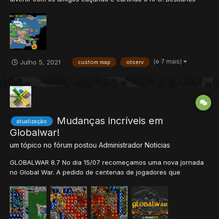
100% Imbuiment 100%, Hunts próprioas, POI, Demon Oak,
Inquisition, Otherworld e muito mais !! Daily Bosses e Mini
bosses: Grimvale, Kroazur, Lion Sanctum, Grave Danger, For...
(e 7 mais)
Julho 5, 2021
custom map
otserv
Mudanças incríveis em
atualização
Globalwar!
um tópico no fórum postou
Administrador
Noticias
GLOBALWAR 8.7 No dia 15/07 recomeçamos uma nova jornada
no Global War. A pedido de centenas de jogadores que
participaram em 2013 da versão 8.7, uma das versões mais
populares da GlobalOTs, trouxemos de volta essa versão que
conquistou milhares de tibianos. O novo Global War 8.7 volta
com o que há...