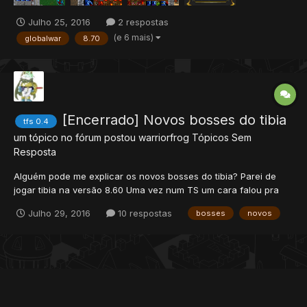
Julho 25, 2016
2 respostas
(e 6 mais)
globalwar
8.70
[Encerrado] Novos bosses do tibia
tfs 0.4
um tópico no fórum postou
warriorfrog
Tópicos Sem
Resposta
Alguém pode me explicar os novos bosses do tibia? Parei de
jogar tibia na versão 8.60 Uma vez num TS um cara falou pra
mim que agora tem uns bosses que a galera vai caçar em 30
Julho 29, 2016
10 respostas
bosses
novos
pessoas e é bem divertido Só achei esse na internet:
http://www.tibiawiki.com.br/wiki/Gaz'Haragoth Tava q...