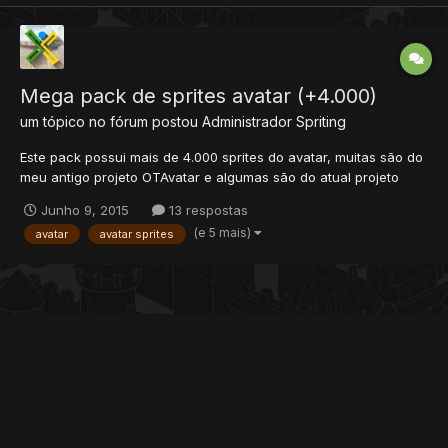
Mega pack de sprites avatar (+4.000)
um tópico no fórum postou
Administrador
Spriting
Este pack possui mais de 4.000 sprites do avatar, muitas são do
meu antigo projeto OTAvatar e algumas são do atual projeto
Avatar Online. IMAGENS: OBS: São apenas algumas das 4.000
Junho 9, 2015
13 respostas
que há. DOWNLOAD
(e 5 mais)
avatar
avatar sprites