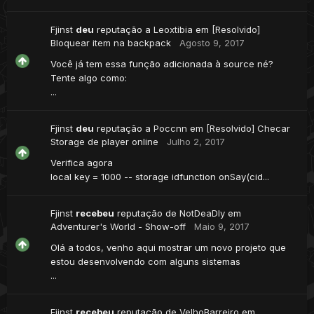
Fjinst
deu
reputação a
Leoxtibia
em
[Resolvido]
Bloquear item na backpack
Agosto 9, 2017
Você já tem essa função adicionada à source né?
Tente algo como:
...
Fjinst
deu
reputação a
Poccnn
em
[Resolvido] Checar
Storage de player online
Julho 2, 2017
Verifica agora
local key = 1000 -- storage idfunction onSay(cid...
Fjinst
recebeu
reputação de
NotDeaDly
em
Adventurer's World - Show-off
Maio 9, 2017
Olá a todos, venho aqui mostrar um novo projeto que
estou desenvolvendo com alguns sistemas
...
Fjinst
recebeu
reputação de
VelhoBarreiro
em