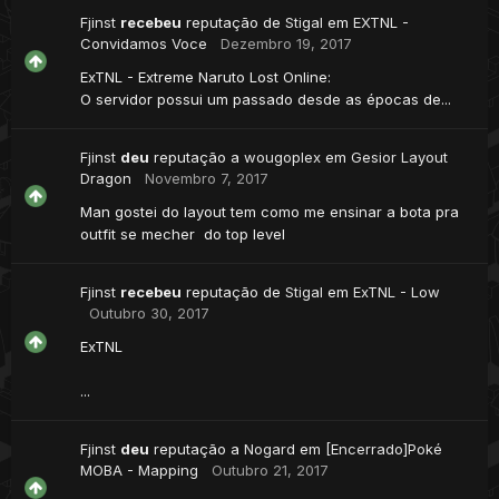
Fjinst
recebeu
reputação de
Stigal
em
EXTNL -
Convidamos Voce
Dezembro 19, 2017
ExTNL - Extreme Naruto Lost Online:
O servidor possui um passado desde as épocas de...
Fjinst
deu
reputação a
wougoplex
em
Gesior Layout
Dragon
Novembro 7, 2017
Man gostei do layout tem como me ensinar a bota pra
outfit se mecher do top level
Fjinst
recebeu
reputação de
Stigal
em
ExTNL - Low
Outubro 30, 2017
ExTNL
...
Fjinst
deu
reputação a
Nogard
em
[Encerrado]Poké
MOBA - Mapping
Outubro 21, 2017