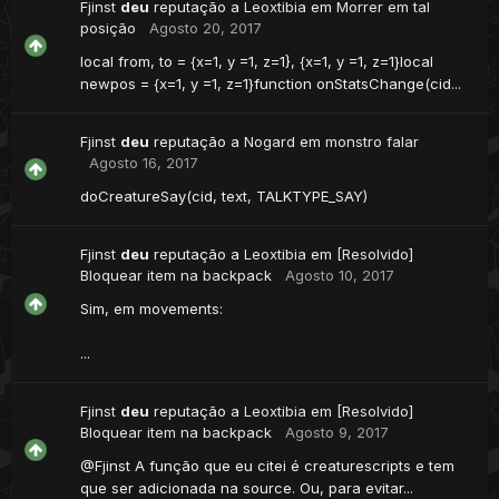
Fjinst
deu
reputação a
Leoxtibia
em
Morrer em tal
posição
Agosto 20, 2017
local from, to = {x=1, y =1, z=1}, {x=1, y =1, z=1}local
newpos = {x=1, y =1, z=1}function onStatsChange(cid...
Fjinst
deu
reputação a
Nogard
em
monstro falar
Agosto 16, 2017
doCreatureSay(cid, text, TALKTYPE_SAY)
Fjinst
deu
reputação a
Leoxtibia
em
[Resolvido]
Bloquear item na backpack
Agosto 10, 2017
Sim, em movements:
...
Fjinst
deu
reputação a
Leoxtibia
em
[Resolvido]
Bloquear item na backpack
Agosto 9, 2017
@Fjinst A função que eu citei é creaturescripts e tem
que ser adicionada na source. Ou, para evitar...