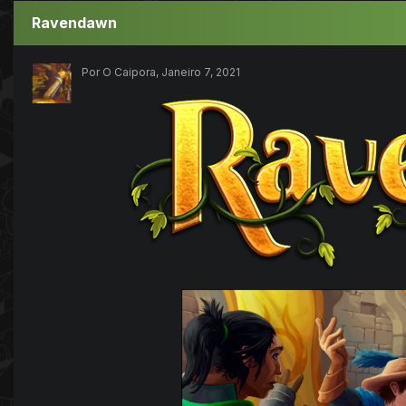
Ravendawn
Por O Caipora,
Janeiro 7, 2021