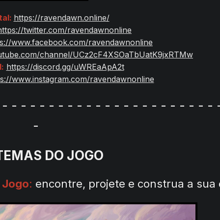
tal:
https://ravendawn.online/
https://twitter.com/ravendawnonline
ps://www.facebook.com/ravendawnonline
outube.com/channel/UCz2cF4XSOaTbUatK9jxRTMw
:
https://discord.gg/uWREaApA2t
ps://www.instagram.com/ravendawnonline
 - - - - - - - - - - - - - - - - - - - - - - - 
-
TEMAS DO JOGO
 Jogo
:
encontre, projete e construa a sua