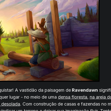
quistar! A vastidão da paisagem de
Ravendawn
signif
quer lugar - no meio de uma
densa floresta
,
na areia do
 desolada
. Com construção de casas e fazendas no 
vindicar um terreno e deixar sua imaginação fluir. Tente