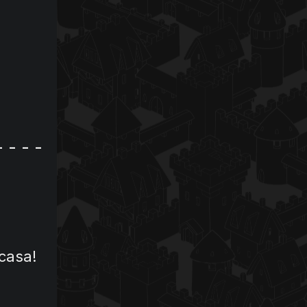
- - - -
 casa!