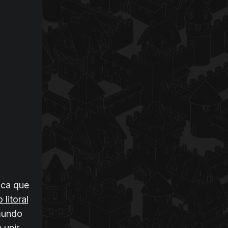
ica que
 litoral
mundo
 unir