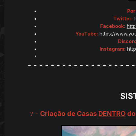
Por
Twitter:
Facebook:
htt
YouTube:
https://www.y
Discord
Instagram:
htt
- - - - - - - - - - - - - - - - - - -
SIS
-
Criação de Casas
DENTRO
do
?