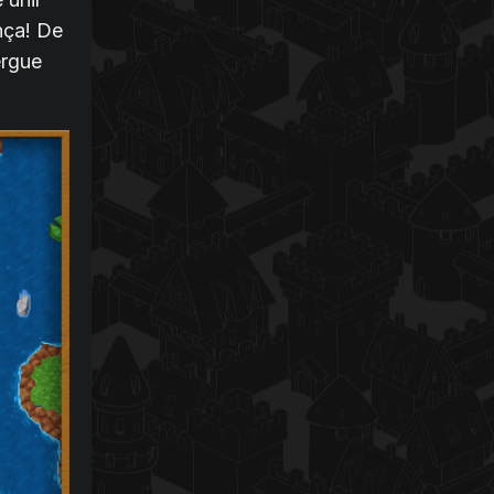
nça! De
ergue