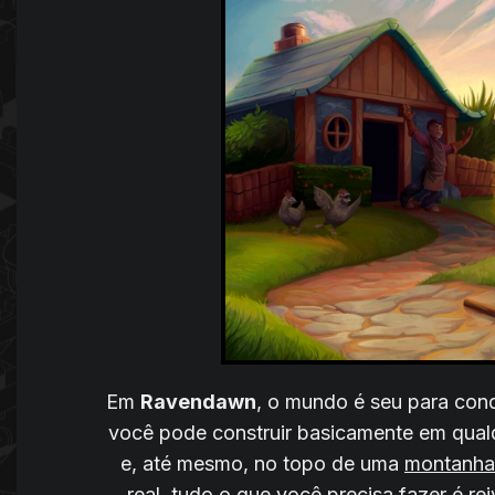
Em
Ravendawn
, o mundo é seu para con
você pode construir basicamente em qual
e, até mesmo, no topo de uma
montanha
real, tudo o que você precisa fazer é rei