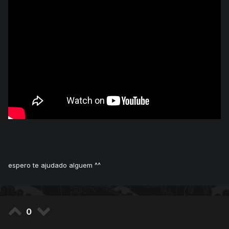
porfavo me ajuda ai
espero te ajudado alguem ^^
0