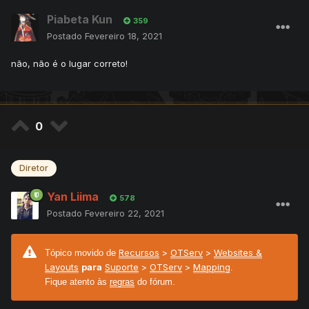
Piabeta Kun
359
Postado
Fevereiro 18, 2021
não, não é o lugar correto!
0
Diretor
Yan Liima
578
Postado
Fevereiro 22, 2021
Recursos
>
OTServ
>
Websites &
Tópico movido de
Layouts
para
Suporte
>
OTServ
>
Mapping
.
Fique atento às
regras
do fórum.