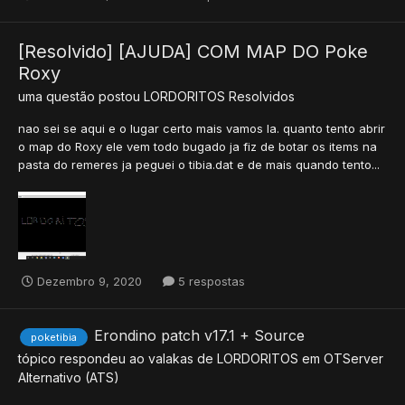
[Resolvido] [AJUDA] COM MAP DO Poke
Roxy
uma questão postou
LORDORITOS
Resolvidos
nao sei se aqui e o lugar certo mais vamos la. quanto tento abrir
o map do Roxy ele vem todo bugado ja fiz de botar os items na
pasta do remeres ja peguei o tibia.dat e de mais quando tento...
Dezembro 9, 2020
5 respostas
Erondino patch v17.1 + Source
poketibia
tópico respondeu ao
valakas
de
LORDORITOS
em
OTServer
Alternativo (ATS)