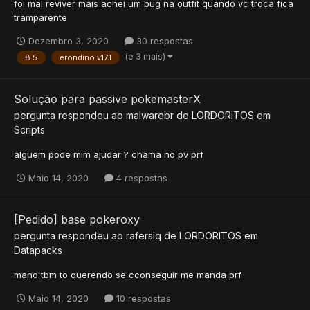
foi mal reviver mais achei um bug na outfit quando vc troca fica
tramparente
Dezembro 3, 2020
30 respostas
(e 3 mais)
8.5
erondino v17.1
Solução para passive pokemasterX
pergunta respondeu ao
malwarebr
de
LORDORITOS
em
Scripts
alguem pode mim ajudar ? chama no pv prf
Maio 14, 2020
4 respostas
[Pedido] base pokeroxy
pergunta respondeu ao
rafersiq
de
LORDORITOS
em
Datapacks
mano tbm to querendo se cconseguir me manda prf
Maio 14, 2020
10 respostas