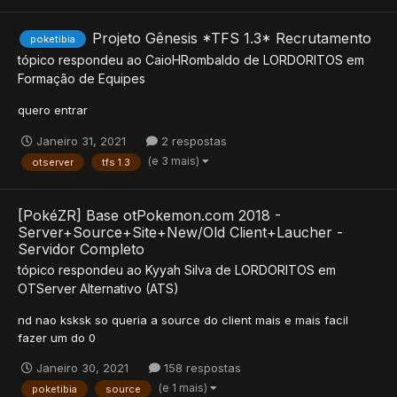
Projeto Gênesis *TFS 1.3* Recrutamento
poketibia
tópico respondeu ao
CaioHRombaldo
de
LORDORITOS
em
Formação de Equipes
quero entrar
Janeiro 31, 2021
2 respostas
(e 3 mais)
otserver
tfs 1.3
[PokéZR] Base otPokemon.com 2018 -
Server+Source+Site+New/Old Client+Laucher -
Servidor Completo
tópico respondeu ao
Kyyah Silva
de
LORDORITOS
em
OTServer Alternativo (ATS)
nd nao ksksk so queria a source do client mais e mais facil
fazer um do 0
Janeiro 30, 2021
158 respostas
(e 1 mais)
poketibia
source