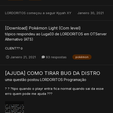
LORDORITOS
começou a seguir
Kyyah XY
Janeiro 30, 2021
[Download] Pokémon Light (Com level)
tópico respondeu ao
Luga03
de
LORDORITOS
em
OTServer
Alternativo (ATS)
CLIENT??☺️
Janeiro 21, 2021
93 respostas
pokémon
[AJUDA] COMO TIRAR BUG DA DISTRO
uma questão postou
LORDORITOS
Programação
? ? ?tipo quando o playr entra fica normal quando sai da esse
erro quem pode me ajuda ???