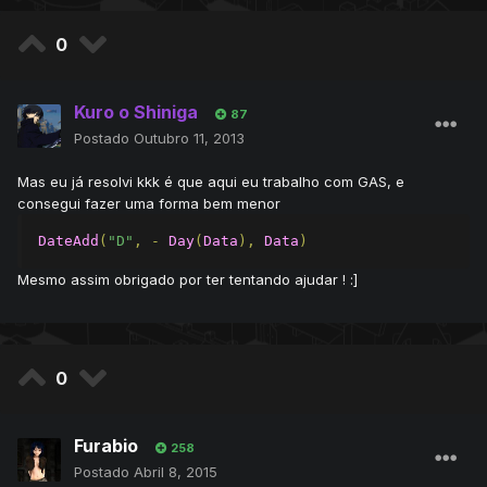
0
Kuro o Shiniga
87
Postado
Outubro 11, 2013
Mas eu já resolvi kkk é que aqui eu trabalho com GAS, e
consegui fazer uma forma bem menor
DateAdd
(
"D"
,
-
Day
(
Data
),
Data
)
Mesmo assim obrigado por ter tentando ajudar ! :]
0
Furabio
258
Postado
Abril 8, 2015