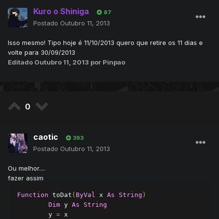
Kuro o Shiniga
87
Postado
Outubro 11, 2013
Isso mesmo! Tipo hoje é 11/10/2013 quero que retire os 11 dias e
volte para 30/09/2013
Editado
Outubro 11, 2013
por Pinpao
0
caotic
393
Postado
Outubro 11, 2013
Ou melhor....
fazer assim
Function
 toDat
(
ByVal
 x 
As
String
)
Dim
 y 
As
String
        y 
=
 x
