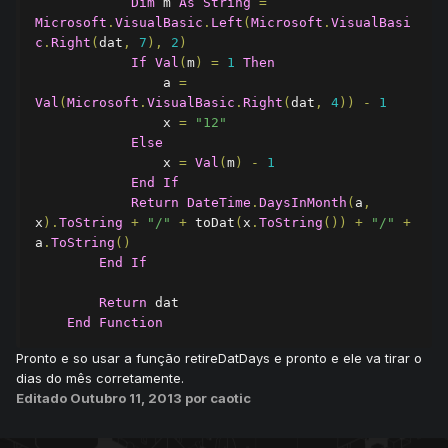
Dim
 m 
As
String
=
Microsoft
.
VisualBasic
.
Left
(
Microsoft
.
VisualBasi
c
.
Right
(
dat
,
7
),
2
)
If
Val
(
m
)
=
1
Then
                a 
=
Val
(
Microsoft
.
VisualBasic
.
Right
(
dat
,
4
))
-
1
                x 
=
"12"
Else
                x 
=
Val
(
m
)
-
1
End
If
Return
DateTime
.
DaysInMonth
(
a
,
x
).
ToString
+
"/"
+
 toDat
(
x
.
ToString
())
+
"/"
+
a
.
ToString
()
End
If
Return
 dat

End
Function
Pronto e so usar a função retireDatDays e pronto e ele va tirar o
dias do mês corretamente.
Editado
Outubro 11, 2013
por caotic