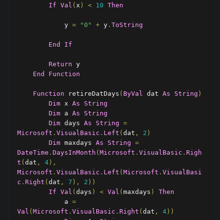
If
Val
(
x
)
<
10
Then
            y 
=
"0"
+
 y
.
ToString
End
If
Return
 y

End
Function
Function
 retireDatDays
(
ByVal
 dat 
As
String
)
Dim
 x 
As
String
Dim
 a 
As
String
Dim
 days 
As
String
=
Microsoft
.
VisualBasic
.
Left
(
dat
,
2
)
Dim
 maxdays 
As
String
=
DateTime
.
DaysInMonth
(
Microsoft
.
VisualBasic
.
Righ
t
(
dat
,
4
),
Microsoft
.
VisualBasic
.
Left
(
Microsoft
.
VisualBasi
c
.
Right
(
dat
,
7
),
2
))
If
Val
(
days
)
<
Val
(
maxdays
)
Then
            a 
=
Val
(
Microsoft
.
VisualBasic
.
Right
(
dat
,
4
))