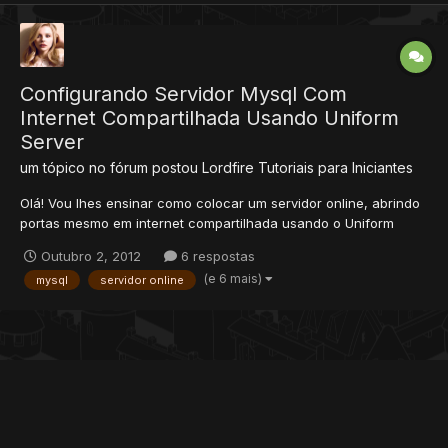
Configurando Servidor Mysql Com
Internet Compartilhada Usando Uniform
Server
um tópico no fórum postou
Lordfire
Tutoriais para Iniciantes
Olá! Vou lhes ensinar como colocar um servidor online, abrindo
portas mesmo em internet compartilhada usando o Uniform
Server, que é um servidor WAMP (Windows, Apache, MySQL,
Outubro 2, 2012
6 respostas
PHP) voltado para produção (ou seja, hospedar tudo depois de
(e 6 mais)
mysql
servidor online
pronto), ao contrário do famosíssimo XAMPP que é voltado para
de...