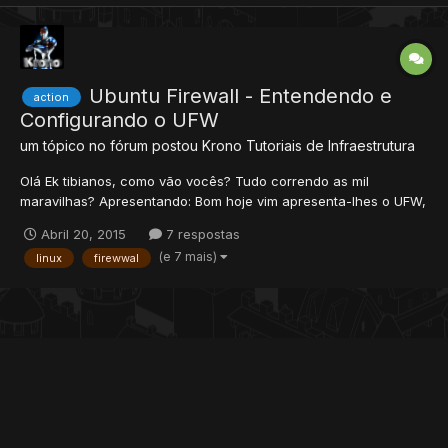
Ubuntu Firewall - Entendendo e
action
Configurando o UFW
um tópico no fórum postou
Krono
Tutoriais de Infraestrutura
Olá Ek tibianos, como vão vocês? Tudo correndo as mil
maravilhas? Apresentando: Bom hoje vim apresenta-lhes o UFW,
conhecem? Se a resposta for não, saibam que o UFW ou
Abril 20, 2015
7 respostas
Uncomplicated Firewall nada mais é que o Firewall do Linux
(e 7 mais)
linux
firewwal
Ubuntu. Esse Firewall é um software de segurança pré instalado
no siste...