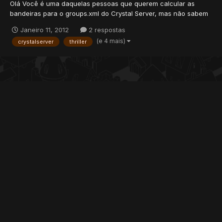
Olá Você é uma daquelas pessoas que querem calcular as
bandeiras para o groups.xml do Crystal Server, mas não sabem
onde fazer isso? Esta é a ferramenta que eu criei para fazer os
Janeiro 11, 2012
2 respostas
cálculos. É baseado na ferramenta Quickly OTServ, e
(e 4 mais)
crystalserver
thriller
originalmente criado por "Boleta", parte dos créditos a ele
també...