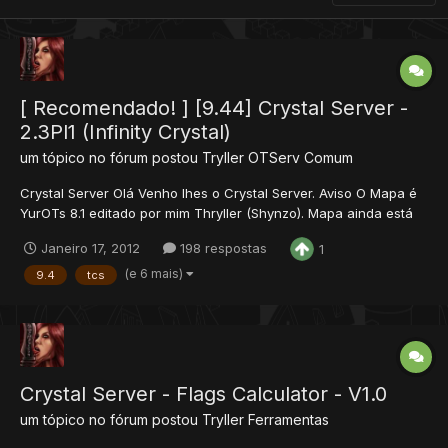
[ Recomendado! ] [9.44] Crystal Server -
2.3Pl1 (Infinity Crystal)
um tópico no fórum postou
Tryller
OTServ Comum
Crystal Server Olá Venho lhes o Crystal Server. Aviso O Mapa é
YurOTs 8.1 editado por mim Thryller (Shynzo). Mapa ainda está
incompleto na parte de quests, mas este mapa fez muito
Janeiro 17, 2012
198 respostas
1
sucesso na epoca 8.1 então resolvi atualiza-lo. Conta do GOD é
222222/password Estamos a procura de m...
(e 6 mais)
9.4
tcs
Crystal Server - Flags Calculator - V1.0
um tópico no fórum postou
Tryller
Ferramentas