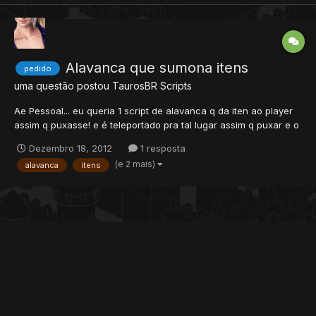
Alavanca que sumona itens
pedido
uma questão postou
TaurosBR
Scripts
Ae Pessoal... eu queria 1 script de alavanca q da iten ao player
assim q puxasse! e é teleportado pra tal lugar assim q puxar e o
iten aparcer na bp! ex: é sistema de iten shop! eu puxo o player
Dezembro 18, 2012
1 resposta
ate os lugares q tao as alavancas, e ele escolhe 1
(e 2 mais)
alavanca
itens
hammer!!!.assim q ele puxa a alavanca aparecesse 1 ha...