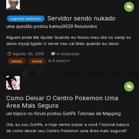
Servidor sendo nukado
suporte websites
uma questão postou
kamus9629
Resolvidos
Alguem pode Me Ajudar Quando eu feixou meu site no xamp so
deixo mysql ligado O serve nao cai Mais quando eu deixo
Apacher ligado Alguem consegue nukar meu serve fazendo ele
Agosto 30, 2016
4 respostas
feixar
(e 6 mais)
xampp
mysql
Como Deixar O Centro Pokemon Uma
Área Mais Segura
um tópico no fórum postou
GuhPk
Tutoriais de Mapping
Olá, eu sou GuhPk, e hoje venho trazer a você 1 tutorial básico
de como deixar seu Centro Pokemon uma área mais segura!!!
(Para que os player's não possam invocar pokemon's e nem