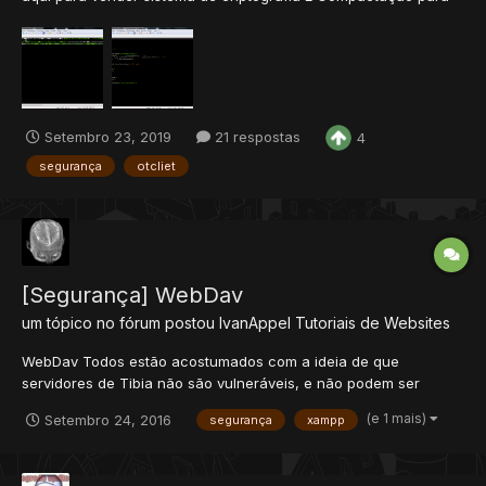
OTC. desenvolvi um sistema onde cifro qualquer arquivo do
OTC, seja .lua, .otmod, .otui, .png. pode ser qualquer extensão.
O Sistema consiste em criptograf...
Setembro 23, 2019
21 respostas
4
segurança
otcliet
[Segurança] WebDav
um tópico no fórum postou
IvanAppel
Tutoriais de Websites
WebDav Todos estão acostumados com a ideia de que
servidores de Tibia não são vulneráveis, e não podem ser
invadidos, mas é bem pelo contrário... O que é? WebDav é um
(e 1 mais)
Setembro 24, 2016
segurança
xampp
sistema padrão de upload de arquivos pelo Xampp, que fica
ativo no servidor, geralmente sem...