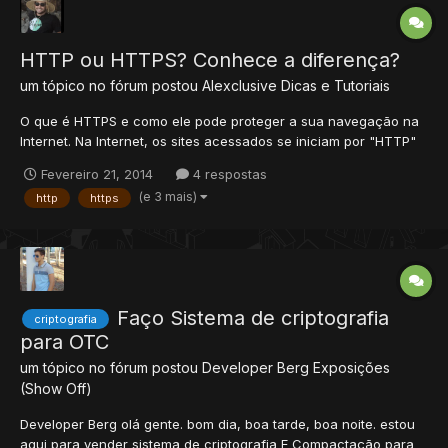
HTTP ou HTTPS? Conhece a diferença?
um tópico no fórum postou
Alexclusive
Dicas e Tutoriais
O que é HTTPS e como ele pode proteger a sua navegação na
Internet. Na Internet, os sites acessados se iniciam por "HTTP"
ou "HTTPS". Mas qual a diferença entre as duas siglas e o que
Fevereiro 21, 2014
4 respostas
elas significam? É importante conhecer as especificações para
(e 3 mais)
http
https
saber se a navegação, em determinada página da w...
Faço Sistema de criptografia
criptografia
para OTC
um tópico no fórum postou
Developer Berg
Exposições
(Show Off)
Developer Berg olá gente. bom dia, boa tarde, boa noite. estou
aqui para vender sistema de criptografia E Compactação para