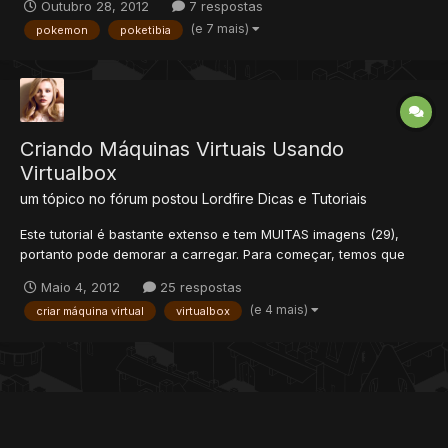
Outubro 28, 2012
7 respostas
usar skills la dentro)
(e 7 mais)
pokemon
poketibia
===================================================
===========================...
Criando Máquinas Virtuais Usando
Virtualbox
um tópico no fórum postou
Lordfire
Dicas e Tutoriais
Este tutorial é bastante extenso e tem MUITAS imagens (29),
portanto pode demorar a carregar. Para começar, temos que
fazer o download do aplicativo que gerencia máquinas virtuais.
Maio 4, 2012
25 respostas
Existem vários sendo que os principais são o VMware Player, o
(e 4 mais)
criar máquina virtual
virtualbox
Microsoft VirtualPC (que só funciona em Windows 7) e...