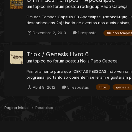
um tópico no fórum postou
rodrigoup
Papo Cabeça
Fim dos Tempos Capitulo 03 Apocalipse: (αποκαλυψις -> 
desconhecidas 2b) Usado de eventos nos quais coisas, 
Dezembro 2, 2013
1 resposta
fim dos tempo
Triox / Genesis Livro 6
um tópico no fórum postou
Nolis
Papo Cabeça
Primeiramente para que 'CERTAS PESSOAS' não venham me
programa, portanto só comentem se leram e gostaram por
Abril 8, 2012
5 respostas
triox
genesis
Página Inicial
Pesquisar