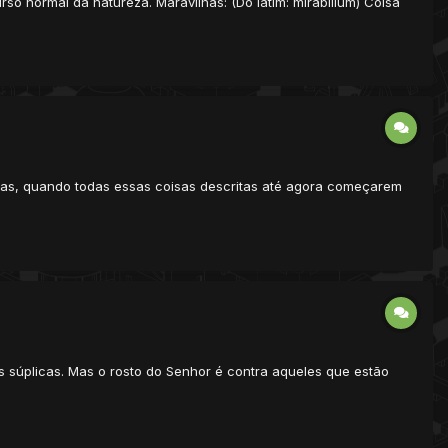
so normal da natureza. Maravilhas: (Do latim: mirabilium) Coisa
 dias, quando todas essas coisas descritas até agora começarem
s súplicas. Mas o rosto do Senhor é contra aqueles que estão