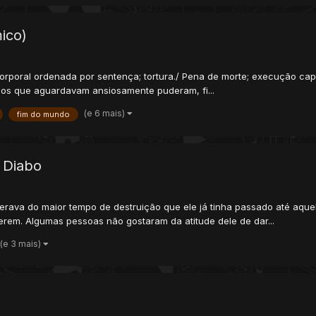
ico)
poral ordenada por sentença; tortura./ Pena de morte; execução capita
ios que aguardavam ansiosamente puderam, fi...
(e 6 mais)
fim do mundo
 Diabo
ava do maior tempo de destruição que ele já tinha passado até aquel
verem. Algumas pessoas não gostaram da atitude dele de dar...
(e 3 mais)