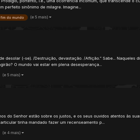
Prodígio, portento, i.e., uma ocorrência incomum, que transcende o cur
 perfeito sinônimo de milagre. Imagine...
(e 5 mais)
fim do mundo
e desolar (-se). /Destruição, devastação. /Aflição.” Sabe... Naqueles
girão? O mundo vai estar em plena desesperança...
(e 5 mais)
hos do Senhor estão sobre os justos, e os seus ouvidos atentos às sua
rticular tinha mandado fazer um recenseamento p...
(e 4 mais)