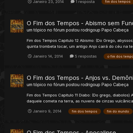
Janeiro 23, 2014
1 resposta
fim dos tempos
O Fim dos Tempos - Abismo sem Fun
um tópico no fórum postou
rodrigoup
Papo Cabeça
Fim dos Tempos Capitulo 12 Abismo: (Do Grego, abyssos)
quinta trombeta tocar, um antigo Anjo cairá do céu na te
Janeiro 14, 2014
5 respostas
o fim dos temp
O Fim dos Tempos - Anjos vs. Demôni
um tópico no fórum postou
rodrigoup
Papo Cabeça
Fim dos Tempos Capitulo 11 Diabo: (Do grego, diabolos)
daquele cometa na terra, as nuvens de cinzas vulcânicas
Janeiro 9, 2014
fim dos tempos
fim do mundo
O Fim dos Tempos - Apocalipse