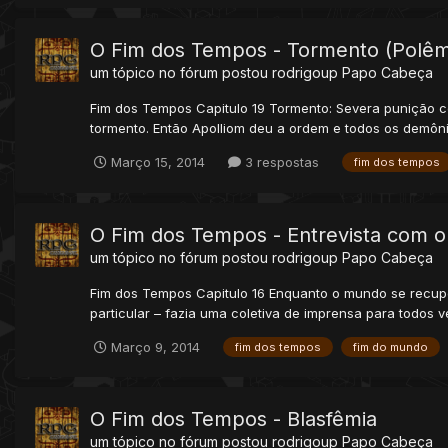
O Fim dos Tempos - Tormento (Polêm
um tópico no fórum postou
rodrigoup
Papo Cabeça
Fim dos Tempos Capitulo 19 Tormento: Severa punição cor
tormento. Então Apolliom deu a ordem e todos os demôn
Março 15, 2014
3 respostas
fim dos tempos
O Fim dos Tempos - Entrevista com o
um tópico no fórum postou
rodrigoup
Papo Cabeça
Fim dos Tempos Capitulo 16 Enquanto o mundo se recuper
particular – fazia uma coletiva de imprensa para todos 
Março 9, 2014
fim dos tempos
fim do mundo
O Fim dos Tempos - Blasfêmia
um tópico no fórum postou
rodrigoup
Papo Cabeça