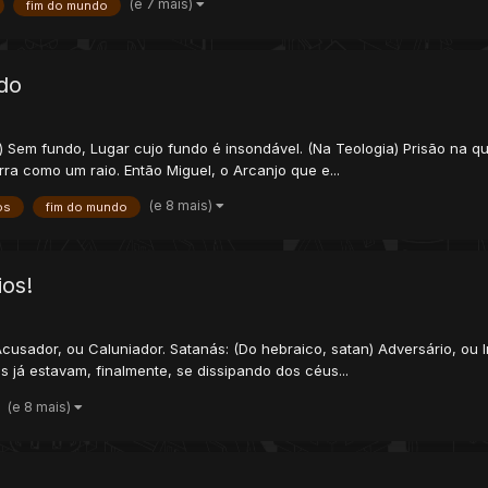
(e 7 mais)
fim do mundo
do
 Sem fundo, Lugar cujo fundo é insondável. (Na Teologia) Prisão na q
rra como um raio. Então Miguel, o Arcanjo que e...
(e 8 mais)
os
fim do mundo
os!
 Acusador, ou Caluniador. Satanás: (Do hebraico, satan) Adversário, o
 já estavam, finalmente, se dissipando dos céus...
(e 8 mais)