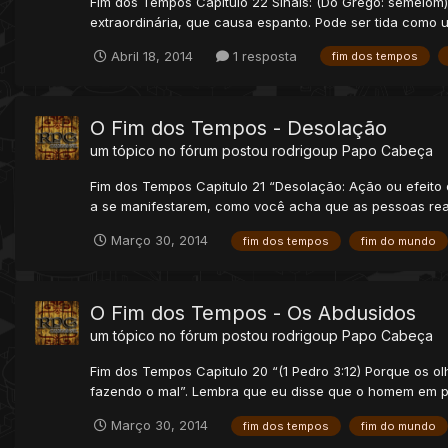
Fim dos Tempos Capitulo 22 Sinais: (Do Grego: semeiom) 
extraordinária, que causa espanto. Pode ser tida como um
Abril 18, 2014
1 resposta
fim dos tempos
O Fim dos Tempos - Desolação
um tópico no fórum postou
rodrigoup
Papo Cabeça
Fim dos Tempos Capitulo 21 “Desolação: Ação ou efeito d
a se manifestarem, como você acha que as pessoas rea
Março 30, 2014
fim dos tempos
fim do mundo
O Fim dos Tempos - Os Abdusidos
um tópico no fórum postou
rodrigoup
Papo Cabeça
Fim dos Tempos Capitulo 20 “(1 Pedro 3:12) Porque os ol
fazendo o mal”. Lembra que eu disse que o homem em pa
Março 30, 2014
fim dos tempos
fim do mundo