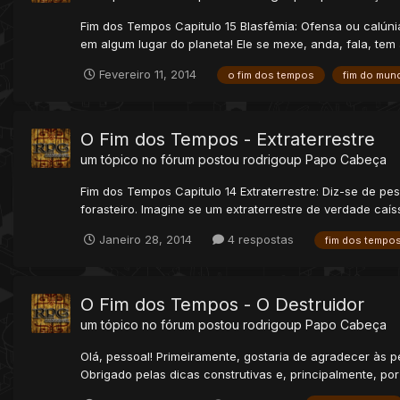
Fim dos Tempos Capitulo 15 Blasfêmia: Ofensa ou calúnia
em algum lugar do planeta! Ele se mexe, anda, fala, tem as
Fevereiro 11, 2014
o fim dos tempos
fim do mun
O Fim dos Tempos - Extraterrestre
um tópico no fórum postou
rodrigoup
Papo Cabeça
Fim dos Tempos Capitulo 14 Extraterrestre: Diz-se de pe
forasteiro. Imagine se um extraterrestre de verdade caíss
Janeiro 28, 2014
4 respostas
fim dos tempo
O Fim dos Tempos - O Destruidor
um tópico no fórum postou
rodrigoup
Papo Cabeça
Olá, pessoal! Primeiramente, gostaria de agradecer às 
Obrigado pelas dicas construtivas e, principalmente, por