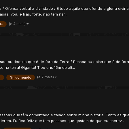
 / Ofensa verbal à divindade / É tudo aquilo que ofende a glória divin
as, voa, é lilás, forte, não tem nar...
(e 4 mais)
do
ssoa ou daquilo que é de fora da Terra / Pessoa ou coisa que é de fora
e na terra! Gigante! Tipo uns 15m de alt...
(e 7 mais)
s
fim do mundo
pessoas que têm comentado e falado sobre minha história. Tanto as qu
 lerem. Eu fico feliz que tem pessoas que gostam do que eu escrev...