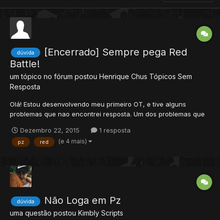
[Encerrado] Sempre pega Red
dúvida
Battle!
um tópico no fórum postou
Henrique Chus
Tópicos Sem
Resposta
Olá! Estou desenvolvendo meu primeiro OT, e tive alguns
problemas que nao encontrei resposta. Um dos problemas que
está acontecendo é que sempre que um player mata o outro,
Dezembro 22, 2015
1 resposta
ele não pode entrar na pZ. Normalmente, quando um PK ataca
(e 4 mais)
pz
red
alguem, e essa pessoa retruca, ela pode entrar na PZ
normalmente...
Não Loga em Pz
dúvida
uma questão postou
Kimbly
Scripts