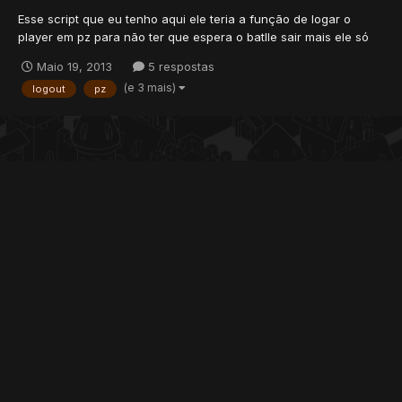
Esse script que eu tenho aqui ele teria a função de logar o
player em pz para não ter que espera o batlle sair mais ele só
logaria se estivesse em area pz function onSay(cid, words,
Maio 19, 2013
5 respostas
param, channel) if getTilePzInfo(getPlayerPosition(cid)) then
(e 3 mais)
logout
pz
doPlayerSendCancel(cid,"Voce não esta em protection...