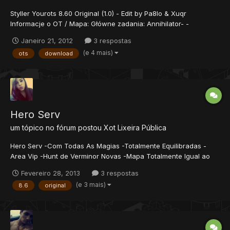
Styller Yourots 8.60 Original (1.0) - Edit by Pa8lo & Xuqr
Informacje o OT / Mapa: Główne zadania: Annihilator- -
Inquisition Quest -Pits of Hell Demon Oak- Solar Quest-ax HOTA-
Janeiro 21, 2012
3 respostas
MPA-quest -Challenger And Moore... Potwory: Potwory-Total:
(e 4 mais)
ots
download
10692 Spawn-Razem: 5691 +...
Hero Serv
um tópico no fórum postou
Xot
Lixeira Pública
Hero Serv -Com Todas As Magias -Totalmente Equilibradas -
Area Vip -Hunt de Verminor Novas -Mapa Totalmente Igual ao
Original Imagens Das Magias Editadas Exevo Mas Dead Exori
Fevereiro 28, 2013
3 respostas
mas Gran Exevo mas Ice Exevo Song Pally Itens Vip Dep e Prisão
(e 3 mais)
8.6
original
Gosminah Vip 1...