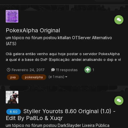
PokexAlpha Original
um tópico no fórum postou
kttallan
OTServer Alternativo
(ATS)
Olá galera então venho aqui hoje postar o servidor PokexAlpha
a qual é a base do DxP (Explicação: andei analisando o dxp e ví
que o alpha foi jogado em cima de um PDA e adaptado pelo
Fevereiro 24, 2017
11 respostas
1
criador do mesmo) como não tem nenhuma utilidade para mim
decidi postar mais vou adiantando o servidor não está compl...
(e 1 mais)
pxa
pokexalpha
Styller Yourots 8.60 Original (1.0) -
8.60
Edit By Pa8Lo & Xuqr
um tópico no fórum postou
DarkSlayder
Lixeira Pública