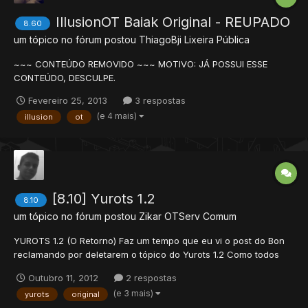
IllusionOT Baiak Original - REUPADO
8.60
um tópico no fórum postou
ThiagoBji
Lixeira Pública
~~~ CONTEÚDO REMOVIDO ~~~ MOTIVO: JÁ POSSUI ESSE
CONTEÚDO, DESCULPE.
Fevereiro 25, 2013
3 respostas
(e 4 mais)
illusion
ot
[8.10] Yurots 1.2
8.10
um tópico no fórum postou
Zikar
OTServ Comum
YUROTS 1.2 (O Retorno) Faz um tempo que eu vi o post do Bon
reclamando por deletarem o tópico do Yurots 1.2 Como todos
antigamente foram deletados, resolvi repostar. Espero que
Outubro 11, 2012
2 respostas
gostem. Esse é o YUROTS ORIGINAL 8.10 SEM EDITS DO GOD
(e 3 mais)
yurots
original
BON, Todos os creditos vai pro Bon, eu ape...