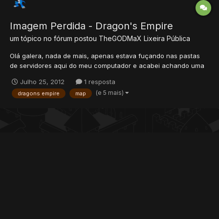
Imagem Perdida - Dragon's Empire
um tópico no fórum postou
TheGODMaX
Lixeira Pública
Olá galera, nada de mais, apenas estava fuçando nas pastas
de servidores aqui do meu computador e acabei achando uma
imagem antiga que iria á ShowOff do meu antigo servidor
Julho 25, 2012
1 resposta
Dragon's Empire. E então, qual sua primeira impressão quanto
(e 5 mais)
dragons empire
map
ao servidor após ver essa imagem? x] Abraços,...