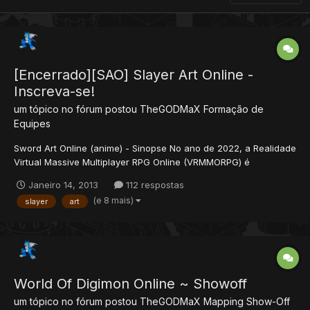
[Encerrado][SAO] Slayer Art Online -
Inscreva-se!
um tópico no fórum postou
TheGODMaX
Formação de
Equipes
Sword Art Online (anime) - Sinopse No ano de 2022, a Realidade
Virtual Massive Multiplayer RPG Online (VRMMORPG) é
desenvolvida e seu primeiro jogo, Sword Art Online (SAO), é
Janeiro 14, 2013
112 respostas
lançado. Com o equipamento Nerve Gear, um capacete de
(e 8 mais)
slayer
art
realidade virtual que estimula no usuário os cinco sentidos
através de...
World Of Digimon Online ~ Showoff
um tópico no fórum postou
TheGODMaX
Mapping Show-Off