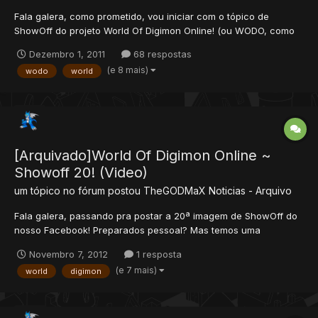
Fala galera, como prometido, vou iniciar com o tópico de
ShowOff do projeto World Of Digimon Online! (ou WODO, como
preferirem.) Estarei tentando postar ao menos uma imagem por
Dezembro 1, 2011
68 respostas
semana, mostrando sempre um digimon novo, e uma parte do
(e 8 mais)
wodo
world
mapa. Irei atualizar este tópico somente com 3 imagens para
qu...
[Arquivado]World Of Digimon Online ~
Showoff 20! (Video)
um tópico no fórum postou
TheGODMaX
Noticias - Arquivo
Fala galera, passando pra postar a 20ª imagem de ShowOff do
nosso Facebook! Preparados pessoal? Mas temos uma
surpresa, desta vez, não será uma foto normal, nem mesmo
Novembro 7, 2012
1 resposta
uma Animated Giff, e sim, um Mini-Clip! Clique no vídeo para ir
(e 7 mais)
world
digimon
ao canal do youtube. Curtam o vídeo, inscrevam-se em...