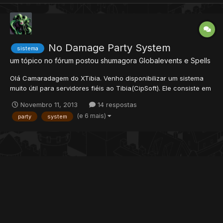
No Damage Party System
sistema
um tópico no fórum postou
shumagora
Globalevents e Spells
Olá Camaradagem do XTibia. Venho disponibilizar um sistema
muito útil para servidores fiéis ao Tibia(CipSoft). Ele consiste em
não atacar membros da party, ótimo para quest, pvp e hunt's.
Novembro 11, 2013
14 respostas
Não posso afirmar se funcionará em todos os servidores,
(e 6 mais)
party
system
testado somente em 10.1. config.lua noDamageTo...