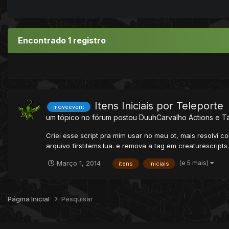
Encontrado 1 registro
Itens Iniciais por Teleporte
moveevent
um tópico no fórum postou
DuuhCarvalho
Actions e T
Criei esse script pra mim usar no meu ot, mais resolvi c
arquivo firstitems.lua. e remova a tag em creaturescripts.
(e 5 mais)
Março 1, 2014
itens
iniciais
Página Inicial
Pesquisar