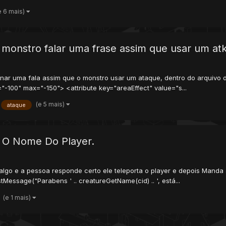
e 6 mais)
 monstro falar uma frase assim que usar um at
onar uma fala assim que o monstro usar um ataque, dentro do arquivo 
-100" max="-150"> <attribute key="areaEffect" value="s...
(e 5 mais)
ataque
 O Nome Do Player.
lgo e a pessoa responde certo ele teleporta o player e depois Manda
essage("Parabens ' .. creatureGetName(cid) .. ', está...
(e 1 mais)