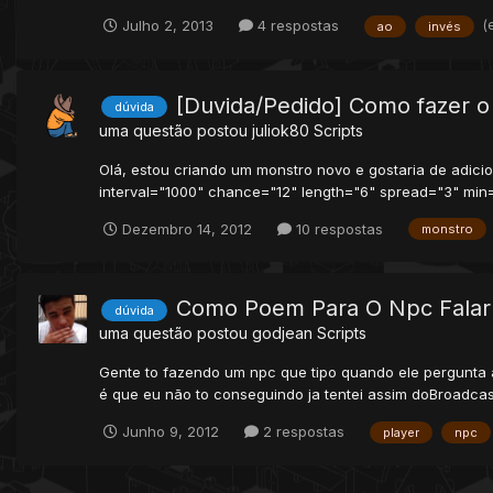
(
Julho 2, 2013
4 respostas
ao
invés
[Duvida/Pedido] Como fazer o
dúvida
uma questão postou
juliok80
Scripts
Olá, estou criando um monstro novo e gostaria de adici
interval="1000" chance="12" length="6" spread="3" min="
Dezembro 14, 2012
10 respostas
monstro
Como Poem Para O Npc Falar
dúvida
uma questão postou
godjean
Scripts
Gente to fazendo um npc que tipo quando ele pergunta a
é que eu não to conseguindo ja tentei assim doBroadcastM
Junho 9, 2012
2 respostas
player
npc