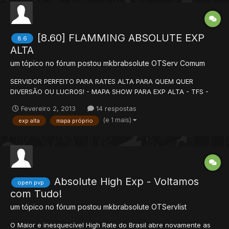
[8.60] FLAMMING ABSOLUTE EXP
8.6
ALTA
um tópico no fórum postou
mkbrabsolute
OTServ Comum
SERVIDOR PERFEITO PARA RATES ALTA PARA QUEM QUER
DIVERSÃO OU LUCROS! - MAPA SHOW PARA EXP ALTA - TFS -
100 Items VIP - Mais de 50 Teleports FREE - Mais de 25 Teleports
Fevereiro 2, 2013
14 respostas
VIP - Eventos: BOMBERMAN LAST MAN TETRIS (JOGUINHO
(e 1 mais)
exp alta
mapa próprio
FUNCIONANDO 100%) SNAKE GAME TIC TAC TOC GAME EVENT
FOOTBA...
Absolute High Exp - Voltamos
open pvp
com Tudo!
um tópico no fórum postou
mkbrabsolute
OTServlist
O Maior e inesquecível High Rate do Brasil abre novamente as