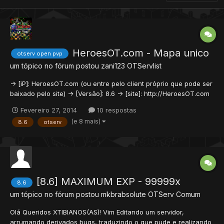
HeroesOT.com - Mapa unico
otserv open pvp
um tópico no fórum postou
zani123
OTServlist
-> [iP]: HeroesOT.com (ou entre pelo client próprio que pode ser
baixado pelo site) -> [Versão]: 8.6 -> [site]: http://HeroesOT.com
-> [Facebook]: https://www.facebook.com/TheHeroesOfTimeOT/
Fevereiro 27, 2014
10 respostas
-> Para magias novas, diga: !spells -> Para comandos novos,
(e 8 mais)
8.6
otserv
diga: !commands Temos muitos monstros, m...
[8.6] MAXIMUM EXP - 99999x
8.6
um tópico no fórum postou
mkbrabsolute
OTServ Comum
Olá Queridos XTIBIANOS(AS)! Vim Editando um servidor,
arrumando derivados bugs, traduzindo o que pude e realizando