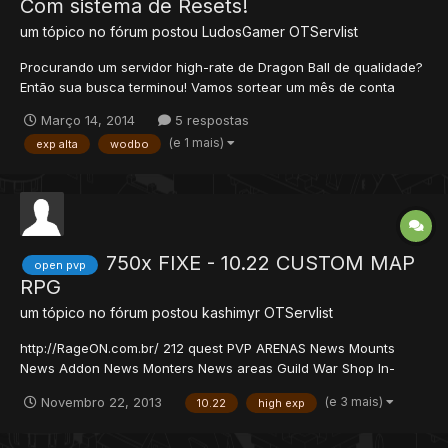
Com sistema de Resets!
um tópico no fórum postou
LudosGamer
OTServlist
Procurando um servidor high-rate de Dragon Ball de qualidade?
Então sua busca terminou! Vamos sortear um mês de conta
premium! Acesse a pagina do sorteio em nosso site e participe!
Março 14, 2014
5 respostas
Introdução Se você é um jogador casual que está aqui para se
(e 1 mais)
exp alta
wodbo
divertir sem aquele compromisso de preci...
750x FIXE - 10.22 CUSTOM MAP
open pvp
RPG
um tópico no fórum postou
kashimyr
OTServlist
http://RageON.com.br/ 212 quest PVP ARENAS News Mounts
News Addon News Monters News areas Guild War Shop In-
game por recompensas de missoes 750x exp fixe - ML 40x Skill
(e 3 mais)
Novembro 22, 2013
10.22
high exp
80x Quest novas que requer muita desenvoltura e habilidade e
muito mais... Baixe aqui o Ipchanger, e na area downl...