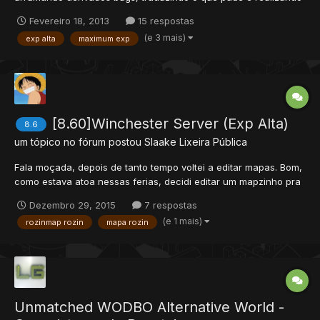
simples edições no mapa. Este servidor é na versão 8.6 e está
Fevereiro 18, 2013
15 respostas
livre de bugs de dinheiro, clone e tudo mais! Ele está show de
(e 3 mais)
exp alta
maximum exp
bola para quem quer abrir um e...
[8.60]Winchester Server (Exp Alta)
8.6
um tópico no fórum postou
Slaake
Lixeira Pública
Fala moçada, depois de tanto tempo voltei a editar mapas. Bom,
como estava atoa nessas ferias, decidi editar um mapzinho pra
mim. E como no final das contas, n vou poder deixar online (só
Dezembro 29, 2015
7 respostas
vo estar online a noite, entao nem compensa neh kkk). Entao
(e 1 mais)
rozinmap rozin
mapa rozin
resolvi postar o server aq pra voces (se porem o...
Unmatched WODBO Alternative World -