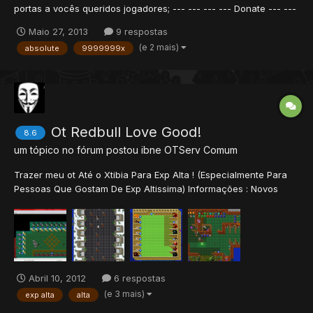
portas a vocês queridos jogadores; --- --- --- --- Donate --- ---
!rank ---...
Maio 27, 2013
9 respostas
(e 2 mais)
absolute
9999999x
Ot Redbull Love Good!
8.6
um tópico no fórum postou
ibne
OTServ Comum
Trazer meu ot Até o Xtibia Para Exp Alta ! (Especialmente Para
Pessoas Que Gostam De Exp Altissima) Informações : Novos
monstros (ex.:Lemance) Novo Set (zaoan) Agora com Reflection
Boots (que é adiquirida numa super quest) Bugs Arrumados E
tem Surprese Bag agora tambem !...
Abril 10, 2012
6 respostas
(e 3 mais)
exp alta
alta