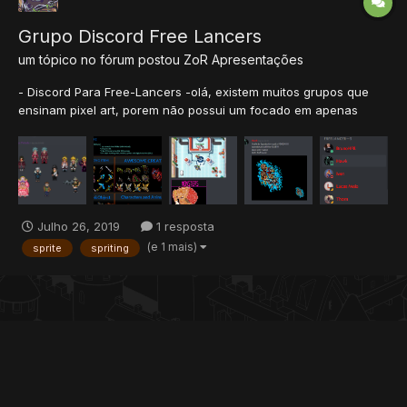
Grupo Discord Free Lancers
um tópico no fórum postou
ZoR
Apresentações
- Discord Para Free-Lancers -olá, existem muitos grupos que
ensinam pixel art, porem não possui um focado em apenas
Compra e Venda de sprites, pensando nisso criei um grupo
apenas para compra e venda de sprites....
Julho 26, 2019
1 resposta
(e 1 mais)
sprite
spriting