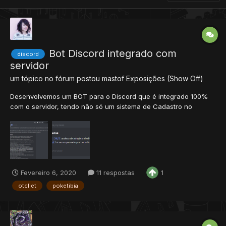
Bot Discord integrado com
discord
servidor
um tópico no fórum postou
mastof
Exposições (Show Off)
Desenvolvemos um BOT para o Discord que é integrado 100%
com o servidor, tendo não só um sistema de Cadastro no
Servidor para dar recompensar de eventos Pelo Discord, da
para você informar quem te indicou(caso alguém tenha te
indicado) e quando o player pegar level 50, ele
automaticamente vai dar a...
Fevereiro 6, 2020
11 respostas
1
otcliet
poketibia