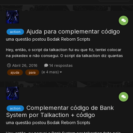
Ajuda para complementar código
action
uma questão postou
Bodak Reborn
Scripts
Hey, então, o script da talkaction fui eu que fiz, tentei colocar
na pokedex e não consegui. O script da talkaction diz quantas
stones faltam para seu pokémon chegar ao boost +50, a dex
Abril 26, 2016
14 respostas
também funciona assim, mas caso algum jogador use a dex no
(e 4 mais)
ajuda
para
seu pokémon, irá mostrar o boost do pokémon del...
Complementar código de Bank
action
System por Talkaction + código
uma questão postou
Bodak Reborn
Scripts