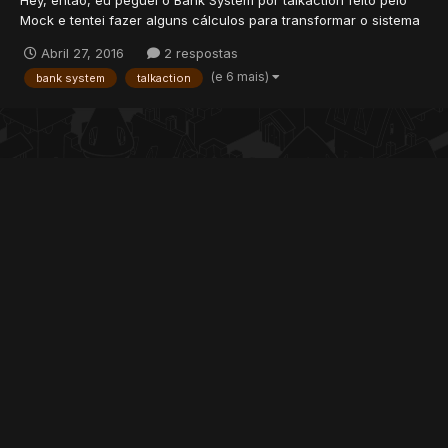
Hey, então, eu peguei o Bank System por talkaction feito pelo
Mock e tentei fazer alguns cálculos para transformar o sistema
(que é em cents) para dollar. EX: Para depositar 1k, devo falar
Abril 27, 2016
2 respostas
/bank d 100000 o ideal seria eu falar /bank d 1000 o problema
(e 6 mais)
bank system
talkaction
está no comando all, que deposita/...