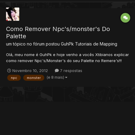
Como Remover Npc's/monster's Do
Palette
um tópico no fórum postou
GuhPk
Tutoriais de Mapping
Olá, meu nome é GuhPk e hoje venho a vocês Xtibianos explicar
como remover Npc's/Monster's do seu Palette no Remere's!!!
===================================================
Novembro 10, 2012
7 respostas
===================================================
(e 8 mais)
npc
monster
============ Windows XP 1 º Passo Abr...