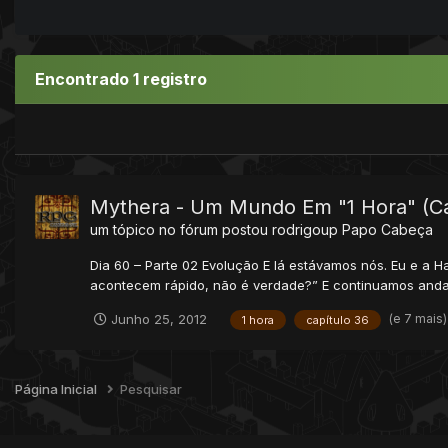
Encontrado 1 registro
Mythera - Um Mundo Em "1 Hora" (Ca
um tópico no fórum postou
rodrigoup
Papo Cabeça
Dia 60 – Parte 02 Evolução E lá estávamos nós. Eu e a H
acontecem rápido, não é verdade?” E continuamos anda
(e 7 mais
Junho 25, 2012
1 hora
capítulo 36
Página Inicial
Pesquisar