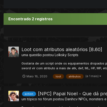
Encontrado 2 registros
Loot com atributos aleatórios [8.60]
uma questão postou
Lolksky
Scripts
Gostaria de um script onde os equipamentos dropados p
sword vir com atributo a mais de atk, def, ML, HP, MP, etc
(e 1 mais)
Maio 16, 2020
loot
atributos
[NPC] Papai Noel - Que dá pr
action
um tópico no fórum postou
Danihcv
NPCs, monsters e 