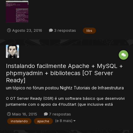
instala por favor podem me ajudar, BASE POKESTORM
Agosto 23, 2016
3 respostas
libs
Instalando facilmente Apache + MySQL +
phpmyadmin + bibliotecas [OT Server
Ready]
um tópico no fórum postou
Nightz
Tutoriais de Infraestrutura
O OT Server Ready (OSR) é um software básico que desenvolvi
juntamente com o apoio da 4YouStart (que inclusive está
oferecendo 50% de desconto em qualquer servidor, cupom:
Maio 16, 2015
7 respostas
XTIBIA) feito para auxiliar aqueles que tem mais dificuldade com
(e 8 mais)
instalando
apache
a parte de infraestrutura. Veja funcionando: Avi...