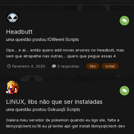
Headbutt
uma questão postou
IOWeenI
Scripts
Opa.... e aí.... então quero add novas arvores no Headbutt, mas
sem que atrapalhe nas outras.... quero que pegue essas 4
arvoes Id Normal "Id Quebrada" 2707 = "19967" 2706 = "19966"
Fevereiro 4, 2020
2 respostas
libs
script
2705 = "19965' 2704 = "19964" tipo quero que todas essas
arvoes deem...
LINUX, libs não que ser instaladas
uma questão postou
Gokussj5
Scripts
Galera meu servidor de pokemon quando eu ligo ele, falta a
libmysqlclient.so.16 eu já tentei apt-get install libmysqlclient-dev
e o aptitude libmysqlclient-dev mais e nem um eles querem