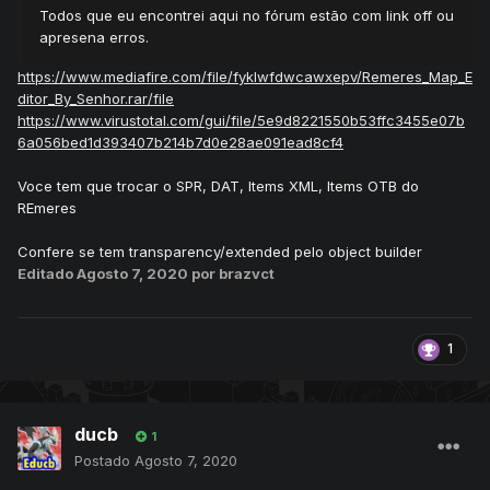
Todos que eu encontrei aqui no fórum estão com link off ou
apresena erros.
https://www.mediafire.com/file/fyklwfdwcawxepv/Remeres_Map_E
ditor_By_Senhor.rar/file
https://www.virustotal.com/gui/file/5e9d8221550b53ffc3455e07b
6a056bed1d393407b214b7d0e28ae091ead8cf4
Voce tem que trocar o SPR, DAT, Items XML, Items OTB do
REmeres
Confere se tem transparency/extended pelo object builder
Editado
Agosto 7, 2020
por brazvct
1
ducb
1
Postado
Agosto 7, 2020