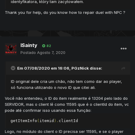
identyfikatora, który tam zacytowałem.
Thank you for help, do you know how to repair duel with NPC ?
lSainty
82
Postado
Agosto 7, 2020
Em 07/08/2020 em 16:06,
PGzNick
disse:
ID original dele cria um chão, não tem como dar ao player,
só funciona utilizando o novo ID que citei ali.
Você não entendeu, o ID do item realmente é 13204 pelo lado do
SERVIDOR, mas o client lê como 11595 que é o clientId do item, vc
pode até confirmar isso usando essa função:
getItemInfo
(
itemid
).
clientId
Logo, no módulo do client o ID precisa ser 11595, e se o player