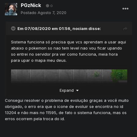
PGzNick
0
Postado
Agosto 7, 2020
Em 07/08/2020 em 01:56,
nociam
disse:
Sistema funciona só precisa que vcs aprendam a usar aqui
abaixo o pokemon so nao tem level nao vou ficar upando
Não precisa fazer pelo xamp baixa msql direto e criar a
so entrei no servidor pra ver como funciona, meia hora
base direto xamp e um trasporte para o msql
para upar o mapa meu deus.
Expand
Consegui resolver o problema de evolução graças a você muito
obrigado, o erro era que o icone de evoluir se encontra no id
13204 e não mais no 11595, de fato o sistema funciona, mas os
erros ocorrem pela troca do id.