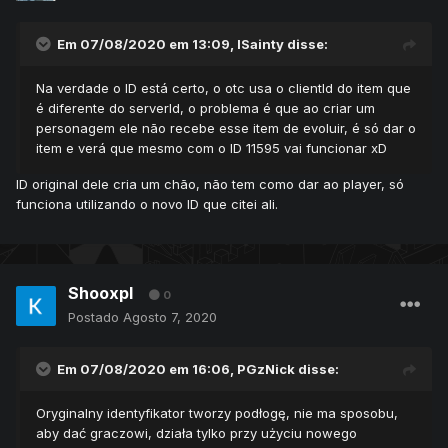
Em 07/08/2020 em 13:09,
lSainty
disse:
Na verdade o ID está certo, o otc usa o clientId do item que
é diferente do serverId, o problema é que ao criar um
personagem ele não recebe esse item de evoluir, é só dar o
item e verá que mesmo com o ID 11595 vai funcionar xD
ID original dele cria um chão, não tem como dar ao player, só
funciona utilizando o novo ID que citei ali.
Shooxpl
0
Postado
Agosto 7, 2020
Em 07/08/2020 em 16:06,
PGzNick
disse:
Oryginalny identyfikator tworzy podłogę, nie ma sposobu,
aby dać graczowi, działa tylko przy użyciu nowego