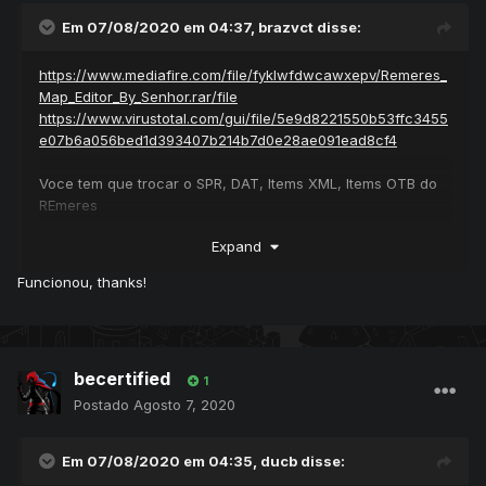
Em 07/08/2020 em 04:37,
brazvct
disse:
https://www.mediafire.com/file/fyklwfdwcawxepv/Remeres_
Map_Editor_By_Senhor.rar/file
https://www.virustotal.com/gui/file/5e9d8221550b53ffc3455
e07b6a056bed1d393407b214b7d0e28ae091ead8cf4
Voce tem que trocar o SPR, DAT, Items XML, Items OTB do
REmeres
Expand
Confere se tem transparency/extended pelo object builder
Funcionou, thanks!
becertified
1
Postado
Agosto 7, 2020
Em 07/08/2020 em 04:35,
ducb
disse: