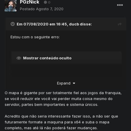
PGzNick
0
Postado
Agosto 7, 2020
Em 07/08/2020 em 16:45,
ducb
disse:
Estou com o seguinte erro:
Mostrar conteúdo oculto
Aparentemente o mapa é muito grande, meu windows é 32
Expand
bits.
O mapa é gigante por ser totalmente fiel aos jogos da franquia,
Se eu reduzir o mapa, deletar parte dele, esse problema
se você reduzir ele você vai perder muita coisa mesmo do
será solucionado?
servidor, partes bem importantes e sistema únicos.
Acredito que não seria interessante fazer isso, a não ser que
futuramente formate a maquina para x64 e suba o mapa
completo, mas até lá não poderá fazer mudanças.