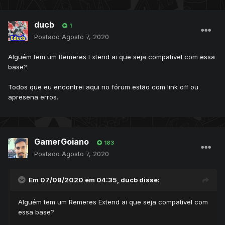
ducb
1
Postado
Agosto 7, 2020
Alguém tem um Remeres Extend ai que seja compatível com essa
base?
Todos que eu encontrei aqui no fórum estão com link off ou
apresena erros.
GamerGoiano
183
Postado
Agosto 7, 2020
Não precisa fazer pelo xamp baixa msql direto e criar a
base direto xamp e um trasporte para o msql
Em 07/08/2020 em 04:35,
ducb
disse:
Alguém tem um Remeres Extend ai que seja compatível com
essa base?