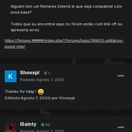
Alguém tem um Remeres Extend ai que seja compatível com
essa base?
Todos que eu encontrei aqui no fórum estão com link off ou
apresena erros.
https://forums.#####/index.php?/forums/topic/169413-utilitários-
psoul-rme/
Shooxpl
0
Postado
Agosto 7, 2020
Thanks for help !
Editado
Agosto 7, 2020
por Shooxpl
lSainty
82
Postado
Agosto 7, 2020