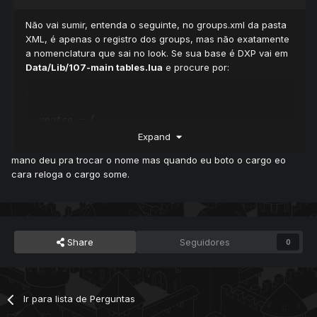
Não vai sumir, entenda o seguinte, no groups.xml da pasta
XML, é apenas o registro dos groups, mas não exatamente
a nomenclatura que sai no look. Se sua base é DXP vai em
Data/Lib/107-main tables.lua
e procure por:
youAre 
=
{
[
3
]
=
"Senior Tutor"
,
Expand
[
4
]
=
"Game Master"
,
mano deu pra trocar o nome mas quando eu boto o cargo eo
[
5
]
=
"Sub"
,
cara reloga o cargo some.
[
6
]
=
"Game Master"
,
[
15
]
=
"Owner of the game"
}
Nessa tabela fica a nomenclatura para cada group no look,
Share
Seguidores
0
lembrando que começa do group 3 (tutor).
Agora se é PDA, vai em
Data/Lib/Configurations.lua
e
procure por:
Ir para lista de Perguntas