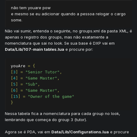
não tem youare pow
e mesmo se eu adicionar quando a pessoa relogar o cargo
some.
Não vai sumir, entenda o seguinte, no groups.xml da pasta XML, é
apenas o registro dos groups, mas não exatamente a
nomenclatura que sai no look. Se sua base é DXP vai em
Data/Lib/107-main tables.lua
e procure por:
youAre 
=
{
[
3
]
=
"Senior Tutor"
,
[
4
]
=
"Game Master"
,
[
5
]
=
"Sub"
,
[
6
]
=
"Game Master"
,
[
15
]
=
"Owner of the game"
}
Nessa tabela fica a nomenclatura para cada group no look,
lembrando que começa do group 3 (tutor).
Agora se é PDA, vai em
Data/Lib/Configurations.lua
e procure