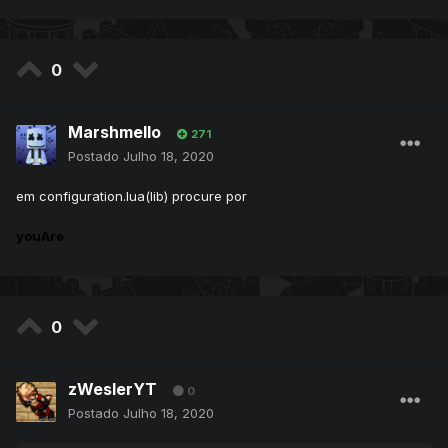
serve fica 1 como player, 2 como player, 3 como senior
tutor, 4 como tutor,5 como sub, e 6 como gm eu arrumei ai
e não fica como eu quero como posso ta arrumando isso ?
0
Marshmello
271
Postado
Julho 18, 2020
em configuration.lua(lib) procure por
youAre
0
zWeslerYT
0
Postado
Julho 18, 2020