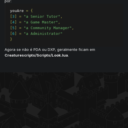
por:
youAre 
=
{
[
3
]
=
"a Senior Tutor"
,
[
4
]
=
"a Game Master"
,
[
5
]
=
"a Community Manager"
,
[
6
]
=
"a Administrator"
}
Agora se não é PDA ou DXP, geralmente ficam em
Creaturescripts/Scripts/Look.lua
.