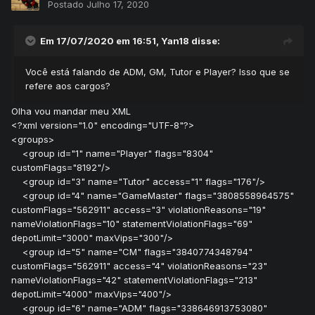
Postado
Julho 17, 2020
Em 17/07/2020 em 16:51,
Yan18
disse:
Você está falando de ADM, GM, Tutor e Player? Isso que se
refere aos cargos?
Olha vou mandar meu XML
<?xml version="1.0" encoding="UTF-8"?>
<groups>
<group id="1" name="Player" flags="8304"
customFlags="8192"/>
<group id="3" name="Tutor" access="1" flags="176"/>
<group id="4" name="GameMaster" flags="3808558964575"
customFlags="562911" access="3" violationReasons="19"
nameViolationFlags="10" statementViolationFlags="69"
depotLimit="3000" maxVips="300"/>
<group id="5" name="CM" flags="3840774348794"
customFlags="562911" access="4" violationReasons="23"
nameViolationFlags="42" statementViolationFlags="213"
depotLimit="4000" maxVips="400"/>
<group id="6" name="ADM" flags="338646913753080"