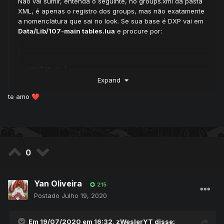
Não vai sumir, entenda o seguinte, no groups.xml da pasta
XML, é apenas o registro dos groups, mas não exatamente
a nomenclatura que sai no look. Se sua base é DXP vai em
Data/Lib/107-main tables.lua
e procure por:
youAre 
=
{
[
3
]
=
"Senior Tutor"
,
Expand
[
4
]
=
"Game Master"
,
te amo
❤️
[
5
]
=
"Sub"
,
[
6
]
=
"Game Master"
,
[
15
]
=
"Owner of the game"
}
Nessa tabela fica a nomenclatura para cada group no look,
0
lembrando que começa do group 3 (tutor).
Agora se é PDA, vai em
Data/Lib/Configurations.lua
e
Yan Oliveira
215
procure por:
Postado
Julho 19, 2020
youAre 
=
{
Em 19/07/2020 em 16:32,
zWeslerYT
disse:
[
3
]
=
"a Senior Tutor"
,