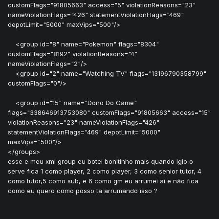
customFlags="91805663" access="5" violationReasons="23"
nameViolationFlags="426" statementViolationFlags="469"
depotLimit="5000" maxVips="500"/>
<group id="8" name="Pokemon" flags="8304"
customFlags="8192" violationReasons="4"
nameViolationFlags="2"/>
<group id="2" name="Watching TV" flags="13196790358799"
customFlags="0"/>
<group id="15" name="Dono Do Game"
flags="338646913753080" customFlags="91805663" access="15"
violationReasons="23" nameViolationFlags="426"
statementViolationFlags="469" depotLimit="5000"
maxVips="500"/>
</groups>
esse e meu xml group eu botei bonitinho mais quando lgio o
serve fica 1 como player, 2 como player, 3 como senior tutor, 4
como tutor,5 como sub, e 6 como gm eu arrumei ai e não fica
como eu quero como posso ta arrumando isso ?