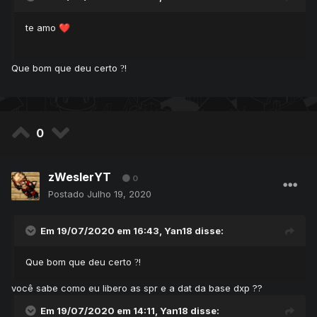
[
4
]
=
"a Game Master"
,
te amo
[
5
]
=
"a Community Manager"
,
❤️
[
6
]
=
"a Administrator"
}
Que bom que deu certo
!
?
Agora se não é PDA ou DXP, geralmente ficam em
Creaturescripts/Scripts/Look.lua
.
0
zWeslerYT
0
Postado
Julho 19, 2020
Em 19/07/2020 em 16:43,
Yan18
disse:
Que bom que deu certo
!
?
você sabe como eu libero as spr e a dat da base dxp ??
Em 19/07/2020 em 14:11,
Yan18
disse: