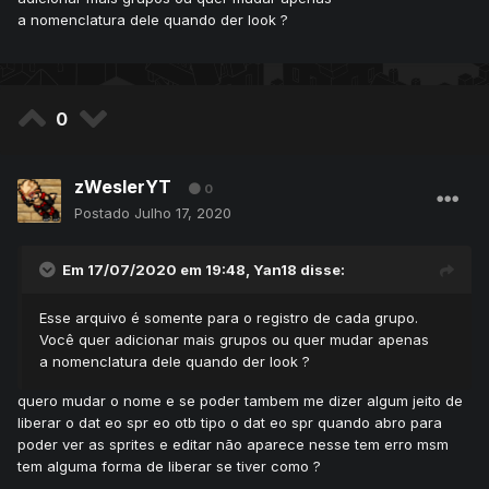
<group id="5" name="CM" flags="3840774348794"
a nomenclatura dele quando der look ?
customFlags="562911" access="4" violationReasons="23"
nameViolationFlags="42" statementViolationFlags="213"
depotLimit="4000" maxVips="400"/>
<group id="6" name="ADM" flags="338646913753080"
customFlags="91805663" access="5"
0
violationReasons="23" nameViolationFlags="426"
statementViolationFlags="469" depotLimit="5000"
maxVips="500"/>
zWeslerYT
0
Postado
Julho 17, 2020
<group id="8" name="Pokemon" flags="8304"
customFlags="8192" violationReasons="4"
nameViolationFlags="2"/>
Em 17/07/2020 em 19:48,
Yan18
disse:
<group id="2" name="Watching TV"
flags="13196790358799" customFlags="0"/>
Esse arquivo é somente para o registro de cada grupo.
Você quer adicionar mais grupos ou quer mudar apenas
<group id="15" name="Dono Do Game"
a nomenclatura dele quando der look ?
flags="338646913753080" customFlags="91805663"
quero mudar o nome e se poder tambem me dizer algum jeito de
access="15" violationReasons="23"
liberar o dat eo spr eo otb tipo o dat eo spr quando abro para
nameViolationFlags="426" statementViolationFlags="469"
poder ver as sprites e editar não aparece nesse tem erro msm
depotLimit="5000" maxVips="500"/>
tem alguma forma de liberar se tiver como ?
</groups>
esse e meu xml group eu botei bonitinho mais quando lgio o