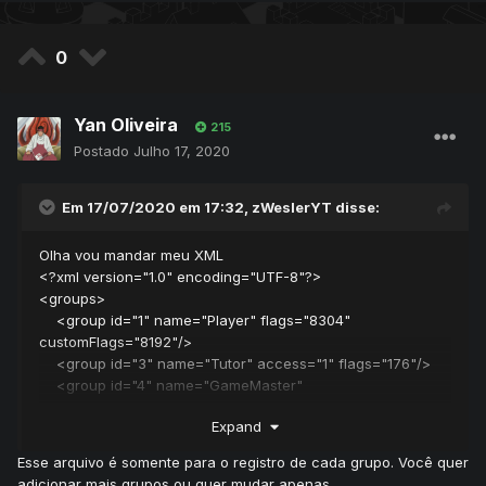
0
Yan Oliveira
215
Postado
Julho 17, 2020
Em 17/07/2020 em 17:32,
zWeslerYT
disse:
Olha vou mandar meu XML
<?xml version="1.0" encoding="UTF-8"?>
<groups>
<group id="1" name="Player" flags="8304"
customFlags="8192"/>
<group id="3" name="Tutor" access="1" flags="176"/>
<group id="4" name="GameMaster"
flags="3808558964575" customFlags="562911" access="3"
Expand
violationReasons="19" nameViolationFlags="10"
statementViolationFlags="69" depotLimit="3000"
Esse arquivo é somente para o registro de cada grupo. Você quer
maxVips="300"/>
adicionar mais grupos ou quer mudar apenas