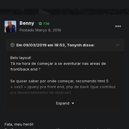
Benny
736
Postado
Março 9, 2019
Em 09/03/2019 em 18:53,
Tonynh
disse:
Belo layout!
Tá na hora de começar a se aventurar nas areas de
front/back end
?
Se quiser saber por onde começar, recomendo html 5
+ css3 + jquery pra front end, php de back (que contribui
pra desenvolvimento de otserver).
Desenvolvimento wordpress é full profit.
Expand
Ganhei uma boa grana no ramo, 2~5k dependendo do site.
Nunca pare meu irmão, a prática leva a perfeição!
Fala, meu herói!
Sucesso!