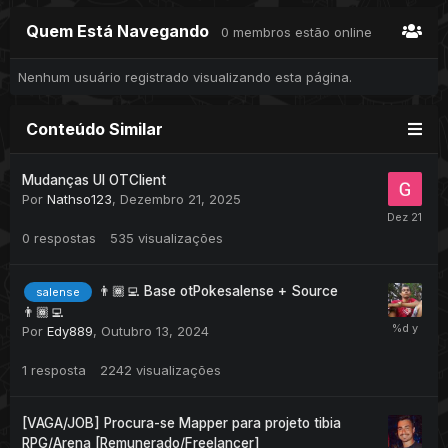
Quem Está Navegando
0 membros estão online
Nenhum usuário registrado visualizando esta página.
Conteúdo Similar
Mudanças UI OTClient
Por
Nathso123
,
Dezembro 21, 2025
0
respostas
535
visualizações
👨🏾‍💻 Base otPokesalense + Source
salense
👨🏾‍💻
Por
Edy889
,
Outubro 13, 2024
1
resposta
2242
visualizações
[VAGA/JOB] Procura-se Mapper para projeto tibia
RPG/Arena [Remunerado/Freelancer]