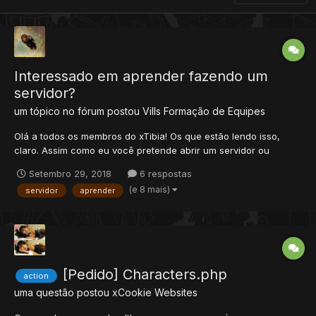
Interessado em aprender fazendo um
servidor?
um tópico no fórum postou
Vills
Formação de Equipes
Olá a todos os membros do xTibia! Os que estão lendo isso,
claro. Assim como eu você pretende abrir um servidor ou
ingressar em um em desenvolvimento, correto? Então vamos
Setembro 29, 2018
6 respostas
conversar um pouco. Eu não tenho uma ideia fixa do que estou
(e 8 mais)
servidor
aprender
procurando, o que eu quero é voltar a brincar com o Tibia, ant...
[Pedido] Characters.php
action
uma questão postou
xCookie
Websites