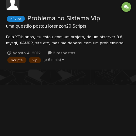
Problema no Sistema Vip
dúvida
uma questão postou
lorenzoh20
Scripts
Fala XTibianos, eu estou com um projeto, de um otserver 8.6,
mysql, XAMPP, site etc, mas me deparei com um probleminha
enquanto eu instala o sistema vip, o que eu instalei foi esse:
Agosto 4, 2012
2 respostas
http://www.xtibia.com/forum/topic/136543-vip-system-by-
(e 6 mais)
scripts
vip
account-v10/ , Vip System por Account By Kydrai. O problema...