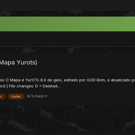
 (Mapa Yurots)
Aviso O Mapa é YurOTs 8.0 de gelo, editado por GOD Bom, e atualizado p
 [ File changes: D = Deletad...
(e 5 mais)
er
tryller