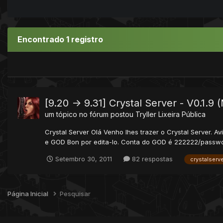
Encontrado 1 registro
[9.20 -> 9.31] Crystal Server - V0.1.9
um tópico no fórum postou
Tryller
Lixeira Pública
Crystal Server Olá Venho lhes trazer o Crystal Server. 
e GOD Bon por edita-lo. Conta do GOD é 222222/password
Setembro 30, 2011
82 respostas
crystalserv
Página Inicial
Pesquisar