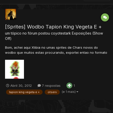
[Sprites] Wodbo Tapion King Vegeta E +
um tópico no fórum postou
coyotestark
Exposições (Show
Off)
Bom, achei aqui Xtibia no umas sprites de Chars novos do
wodbo que muitos estao procurando, exportei entao no formato
IDC. (Exportação pelo Dat Edtior) pq é mais facil e rapido inserir,
Lembrando que, para usar estas sprites é nescessario o
Programa Dat Editor Por Enquanto to com tapion rapidao tr...
Abril 30, 2012
7 respostas
1
(e 1 mais)
tapion king vegeta e +
otserv