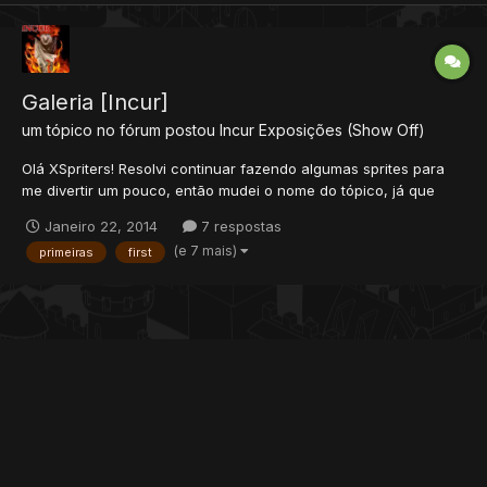
Galeria [Incur]
um tópico no fórum postou
Incur
Exposições (Show Off)
Olá XSpriters! Resolvi continuar fazendo algumas sprites para
me divertir um pouco, então mudei o nome do tópico, já que
estarei postando novas sprites aqui de vez em quando.. Sou
Janeiro 22, 2014
7 respostas
novo nesta área, então toda ajuda é bem vinda! Imagens (Por
(e 7 mais)
primeiras
first
ordem de criação, sendo a primeira minha...