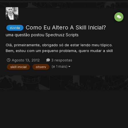
Como Eu Altero A Skill Inicial?
dúvida
uma questão postou
Spectrusz
Scripts
Olá, primeiramente, obrigado só de estar lendo meu tópico.
Bem, estou com um pequeno problema, quero mudar a skill
inicial do meu servidor, gostaria de fazer com que os knight e os
Agosto 13, 2012
3 respostas
palladins começassem com skill 70/70. Já procurei aqui no
(e 1 mais)
skill inicial
otserv
forum, achei um tópico com uma pergunta parecida, mas...